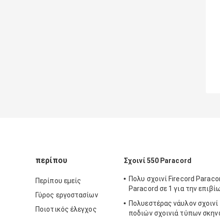
περίπου
Σχοινί 550 Paracord
Πολυ σχοινί Firecord Paraco
Περίπου εμείς
Paracord σε 1 για την επιβί
Γύρος εργοστασίων
Πολυεστέρας νάυλον σχοινί 
Ποιοτικός έλεγχος
ποδιών σχοινιά τύπων σκη