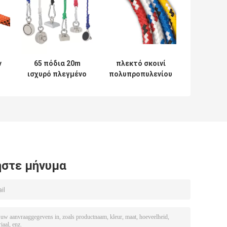
ν
65 πόδια 20m
πλεκτό σκοινί
ισχυρό πλεγμένο
πολυπροπυλενίου
σκοινί για τον
πολυεστέρα
ελλιμενισμό
σχοινιών αλιείας
ν
βαρκών
μαγνητών 6mm
ιά
cOem
στε μήνυμα