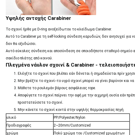
Υψηλής αντοχής Carabiner
Το σχοινί ήρθε με D-ring ανοξείδωτου το κλείδωμα Carabiner.
Αυτό το Carabiner με τη self-locking σύνδεση καρυδιών, δεν ανησυχεί για ν
δεν θα οξυδώσει.
Αυτό εύκολες σύνδεση και αποσύνδεση σε οποιοδήποτε σταθερό σημείο α
σακίδιο πλάτης από κοινού.
Πλεγμένα νάυλον σχοινί & Carabiner - τελειοποιήστ
Ελέγξτε το σχοινί που βλέπει εάν δένεται ή σημαδεύεται πρίν χρησι
Μην βρέξτε το σχοινί--το υγρό σχοινί μπορεί να γίνει βαρύνον και ν
Μάθετε το ρουλεμάν βάρους ασφάλειας rope.
Αποφύγετε το σχοινί παίρνει την αφή με την αιχμηρή ουσία εάν πρέ
προστατεύσετε το σχοινί.
Μην κάνετε το σχοινί κοντά στην υψηλής θερμοκρασίας πηγή.
υλικό
PP/Polyester/Nylon
Προδιαγραφές
2~20mm/Customized
χρώμα
Πολύ χρώμα του /Customized χρωμάτων