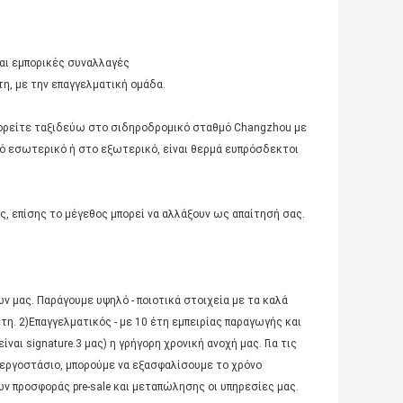
και εμπορικές συναλλαγές
η, με την επαγγελματική ομάδα.
 μπορείτε ταξιδεύω στο σιδηροδρομικό σταθμό Changzhou με
από εσωτερικό ή στο εξωτερικό, είναι θερμά ευπρόσδεκτοι
ας, επίσης το μέγεθος μπορεί να αλλάξουν ως απαίτησή σας.
νων μας. Παράγουμε υψηλό - ποιοτικά στοιχεία με τα καλά
τη. 2)Επαγγελματικός - με 10 έτη εμπειρίας παραγωγής και
αι signature.3 μας) η γρήγορη χρονική ανοχή μας. Για τις
 εργοστάσιο, μπορούμε να εξασφαλίσουμε το χρόνο
 προσφοράς pre-sale και μεταπώλησης οι υπηρεσίες μας.