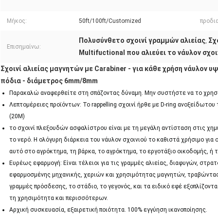
Μήκος:
50ft/100ft/Customized
προδι
Πολυσύνθετο σχοινί γραμμών αλιείας
Σχ
,
Επισημαίνω:
Multifuctional που αλιεύει το νάυλον σχοι
Σχοινί αλιείας μαγνητών με Carabiner - για κάθε χρήση νάυλον υψ
πόδια - διάμετρος 6mm/8mm
Παρακαλώ αναφερθείτε στη σπάζοντας δύναμη. Μην συστήστε να το χρησι
Λεπτομέρειες προϊόντων: Το rappelling σχοινί ήρθε με D-ring ανοξείδωτου
(20M)
το σχοινί πλεξουδών ασφαλίστρου είναι με τη μεγάλη αντίσταση στις χημι
το νερό. Η ολόγυρη διάρκεια του νάυλον σχοινιού το καθιστά χρήσιμο γι
αυτό στο αγρόκτημα, τη βάρκα, το αγρόκτημα, το εργοτάξιο οικοδομής, ή τ
Ευρέως εφαρμογή: Είναι τέλειοι για τις γραμμές αλιείας, διαφυγών, στρα
εφαρμοσμένης μηχανικής, χεριών και χρησιμότητας μαγνητών, τραβώντας 
γραμμές πρόσδεσης, το στάδιο, το γεγονός, και τα ειδικό εφέ εξοπλίζοντ
τη χρησιμότητα και περισσότερων.
Αρχική συσκευασία, εξαιρετική ποιότητα. 100% εγγύηση ικανοποίησης.