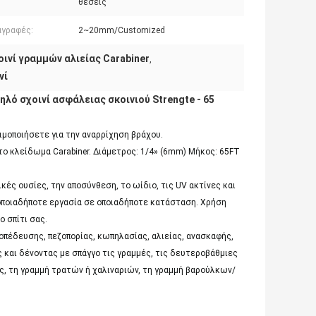
θέσεις
αγραφές:
2~20mm/Customized
οινί γραμμών αλιείας Carabiner
,
νί
ηλό σχοινί ασφάλειας σκοινιού Strengte - 65
μοποιήσετε για την αναρρίχηση βράχου.
 το κλείδωμα Carabiner. Διάμετρος: 1/4» (6mm) Μήκος: 65FT
κές ουσίες, την αποσύνθεση, το ωίδιο, τις UV ακτίνες και
α οποιαδήποτε εργασία σε οποιαδήποτε κατάσταση. Χρήση
ο σπίτι σας.
τοπέδευσης, πεζοπορίας, κωπηλασίας, αλιείας, ανασκαφής,
και δένοντας με σπάγγο τις γραμμές, τις δευτεροβάθμιες
ας, τη γραμμή τρατών ή χαλιναριών, τη γραμμή βαρούλκων/