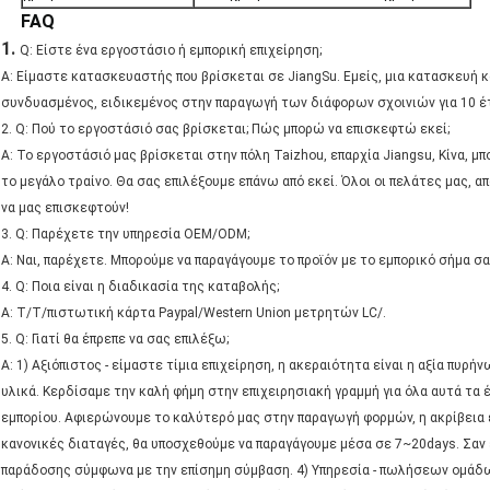
FAQ
1.
Q: Είστε ένα εργοστάσιο ή εμπορική επιχείρηση;
Α: Είμαστε κατασκευαστής που βρίσκεται σε JiangSu. Εμείς, μια κατασκευή 
συνδυασμένος, ειδικεμένος στην παραγωγή των διάφορων σχοινιών για 10 έτ
2. Q: Πού το εργοστάσιό σας βρίσκεται; Πώς μπορώ να επισκεφτώ εκεί;
Α: Το εργοστάσιό μας βρίσκεται στην πόλη Taizhou, επαρχία Jiangsu, Κίνα,
το μεγάλο τραίνο. Θα σας επιλέξουμε επάνω από εκεί. Όλοι οι πελάτες μας, 
να μας επισκεφτούν!
3. Q: Παρέχετε την υπηρεσία OEM/ODM;
Α: Ναι, παρέχετε. Μπορούμε να παραγάγουμε το προϊόν με το εμπορικό σήμα σ
4. Q: Ποια είναι η διαδικασία της καταβολής;
Α: T/T/πιστωτική κάρτα Paypal/Western Union μετρητών LC/.
5. Q: Γιατί θα έπρεπε να σας επιλέξω;
Α: 1) Αξιόπιστος - είμαστε τίμια επιχείρηση, η ακεραιότητα είναι η αξία πυρή
υλικά. Κερδίσαμε την καλή φήμη στην επιχειρησιακή γραμμή για όλα αυτά τα έ
εμπορίου. Αφιερώνουμε το καλύτερό μας στην παραγωγή φορμών, η ακρίβεια είν
κανονικές διαταγές, θα υποσχεθούμε να παραγάγουμε μέσα σε 7~20days. Σαν
παράδοσης σύμφωνα με την επίσημη σύμβαση. 4) Υπηρεσία - πωλήσεων ομάδων