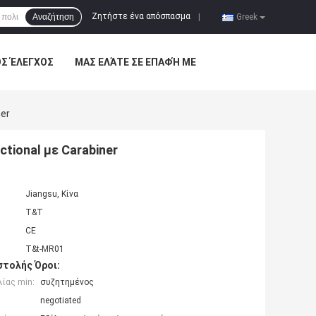
Ζητήστε ένα απόσπασμα
Αναζήτηση
|
Greek
ΌΣ ΈΛΕΓΧΟΣ
ΜΑΣ ΕΛΆΤΕ ΣΕ ΕΠΑΦΉ ΜΕ
ner
tional με Carabiner
Jiangsu, Κίνα
T&T
CE
T&t-MR01
τολής Όροι:
ίας min:
συζητημένος
negotiated