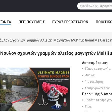
ΪΌΝΤΑ
ΠΕΡΊΠΟΥ ΕΜΕΊΣ
ΓΎΡΟΣ ΕΡΓΟΣΤΑΣΊΩΝ
ΠΟΙΟΤΙΚ
άυλον Σχοινιών Γραμμών Αλιείας Μαγνητών Multifuctional Με Carabi
Νάυλον σχοινιών γραμμών αλιείας μαγνητών Multifuc
Λεπτομέρειες:
Τόπος καταγωγής:
Μάρκα:
Πιστοποίηση:
Αριθμό μοντέλου:
Πληρωμής & Αποσ
Ποσότητα παραγγελ
Τιμή: