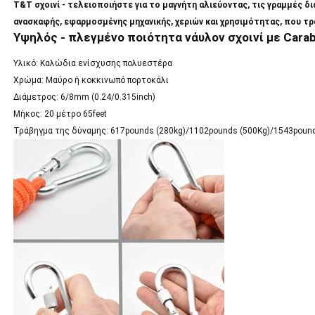
T&T σχοινί - τελειοποιήστε για το μαγνήτη αλιεύοντας, τις γραμμές δ
ανασκαφής, εφαρμοσμένης μηχανικής, χεριών και χρησιμότητας, που τ
Υψηλός - πλεγμένο ποιότητα νάυλον σχοινί με Carab
Υλικό: Καλώδια ενίσχυσης πολυεστέρα
Χρώμα: Μαύρο ή κοκκινωπό πορτοκάλι
Διάμετρος: 6/8mm (0.24/0.315inch)
Μήκος: 20 μέτρο 65feet
Τράβηγμα της δύναμης: 617pounds (280kg)/1102pounds (500Kg)/
1543pound