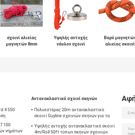
σχοινί αλιείας
Υψηλής αντοχής
Βαρύ μαγνητώ
μαγνητών 8mm
νάυλον σχοινί
αλιείας σκοινί
νάυλον 65 πόδια
65ft 6mm αλιείας
65Feet
σχοινιών
μαγνητών με
ασφάλειας
ασφάλειας με
Carabiner
σχοινιών νάυλο
Carabiner
με την κλειδαρ
ασφάλειας
Αφή
Αντανακλαστικό σχοινί σκηνών
rd 4 550
Πολυεστέρας 20m αντανακλαστικό
ωση
σκοινί Guyline σχοινιών σκηνών για τα
ξάρτια αιωρών
7 100
Υψηλής αντοχής αντανακλαστικό σκοινί
νών νημάτων
4m/Roll 50ft τύπων σκηνών σχοινιών