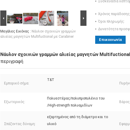
Συσκευασία λεπτο
Χρόνος παράδοσης
Όροι πληρωμής:
Δυνατότητα προσφ
Μεγάλες Εικόνας :
Νάυλον σχοινιών γραμμών
αλιείας μαγνητών Multifuctional με Carabiner
Επικοινωνία
Νάυλον σχοινιών γραμμών αλιείας μαγνητών Multifuctional
περιγραφή
T&T
Εμπορικό σήμα:
Πυρήν
Πολυεστέρας/πολυπροπυλένιο του
Εξωτερικός:
Βάρος
/High-strength πολυαμιδίων
εξαρτημένος από τη διάμετρο και το
Σπάζοντας δύναμη:
υλικό
Εφαρμ