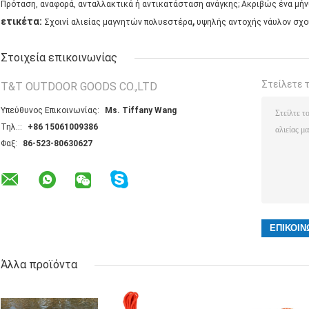
Πρόταση, αναφορά, ανταλλακτικά ή αντικατάσταση ανάγκης; Ακριβώς ένα μήν
,
ετικέτα:
Σχοινί αλιείας μαγνητών πολυεστέρα
υψηλής αντοχής νάυλον σχοι
Στοιχεία επικοινωνίας
Στείλετε 
T&T OUTDOOR GOODS CO.,LTD
Υπεύθυνος Επικοινωνίας:
Ms. Tiffany Wang
Τηλ.::
+86 15061009386
Φαξ:
86-523-80630627
Άλλα προϊόντα