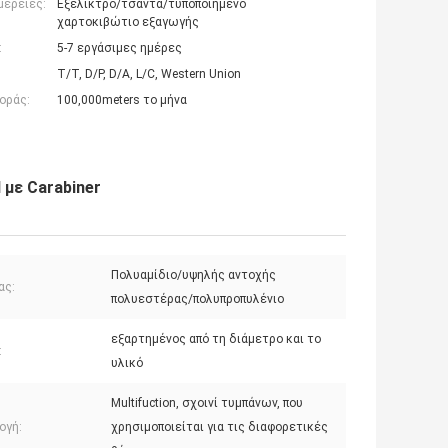
μέρειες:
Εξέλικτρο/τσάντα/τυποποιημένο
χαρτοκιβώτιο εξαγωγής
:
5-7 εργάσιμες ημέρες
T/T, D/P, D/A, L/C, Western Union
οράς:
100,000meters το μήνα
 με Carabiner
Πολυαμίδιο/υψηλής αντοχής
ας:
πολυεστέρας/πολυπροπυλένιο
εξαρτημένος από τη διάμετρο και το
:
υλικό
Multifuction, σχοινί τυμπάνων, που
ογή:
χρησιμοποιείται για τις διαφορετικές