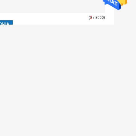
(
0
/ 3000)
στε μήνυμα