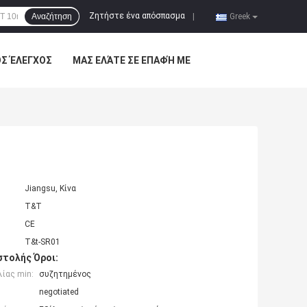
Ζητήστε ένα απόσπασμα
Αναζήτηση
|
Greek
ΌΣ ΈΛΕΓΧΟΣ
ΜΑΣ ΕΛΆΤΕ ΣΕ ΕΠΑΦΉ ΜΕ
Jiangsu, Κίνα
T&T
CE
T&t-SR01
τολής Όροι:
ίας min:
συζητημένος
negotiated