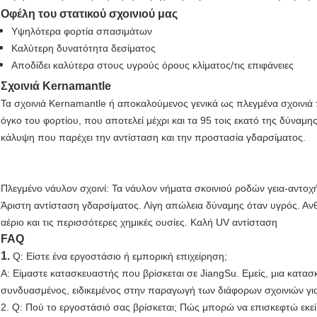
Οφέλη του στατικού σχοινιού μας
Υψηλότερα φορτία σπασιμάτων
Καλύτερη δυνατότητα δεσίματος
Αποδίδει καλύτερα στους υγρούς όρους κλίματος/τις επιφάνειες
Σχοινιά Kernamantle
Τα σχοινιά Kernamantle ή αποκαλούμενος γενικά ως πλεγμένα σχοινι
όγκο του φορτίου, που αποτελεί μέχρι και τα 95 τοις εκατό της δύναμης
κάλυψη που παρέχει την αντίσταση και την προστασία γδαρσίματος.
Πλεγμένο νάυλον σχοινί: Τα νάυλον νήματα σκοινιού ροδών γεια-αντοχ
Άριστη αντίσταση γδαρσίματος. Λίγη απώλεια δύναμης όταν υγρός. Ανθ
αέριο και τις περισσότερες χημικές ουσίες. Καλή UV αντίσταση
FAQ
1.
Q: Είστε ένα εργοστάσιο ή εμπορική επιχείρηση;
Α: Είμαστε κατασκευαστής που βρίσκεται σε JiangSu. Εμείς, μια κατασ
συνδυασμένος, ειδικεμένος στην παραγωγή των διάφορων σχοινιών για 
2. Q: Πού το εργοστάσιό σας βρίσκεται; Πώς μπορώ να επισκεφτώ εκεί