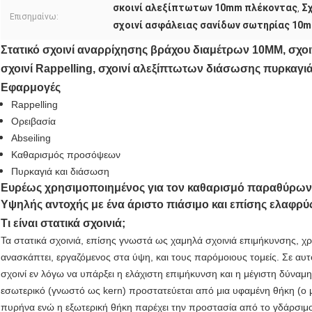
σκοινί αλεξίπτωτων 10mm πλέκοντας
Σχ
,
Επισημαίνω:
σχοινί ασφάλειας σανίδων σωτηρίας 10
Στατικό σχοινί αναρρίχησης βράχου διαμέτρων 10MM, σχοι
σχοινί Rappelling, σχοινί αλεξίπτωτων διάσωσης πυρκαγι
Εφαρμογές
Rappelling
Ορειβασία
Abseiling
Καθαρισμός προσόψεων
Πυρκαγιά και διάσωση
Ευρέως χρησιμοποιημένος για τον καθαρισμό παραθύρων 
Υψηλής αντοχής με ένα άριστο πιάσιμο και επίσης ελαφρύς
Τι είναι στατικά σχοινιά;
Τα στατικά σχοινιά, επίσης γνωστά ως χαμηλά σχοινιά επιμήκυνσης, χρ
ανασκάπτει, εργαζόμενος στα ύψη, και τους παρόμοιους τομείς. Σε αυτ
σχοινί εν λόγω να υπάρξει η ελάχιστη επιμήκυνση και η μέγιστη δύναμ
εσωτερικό (γνωστό ως kern) προστατεύεται από μια υφαμένη θήκη (ο 
πυρήνα ενώ η εξωτερική θήκη παρέχει την προστασία από το γδάρσιμ