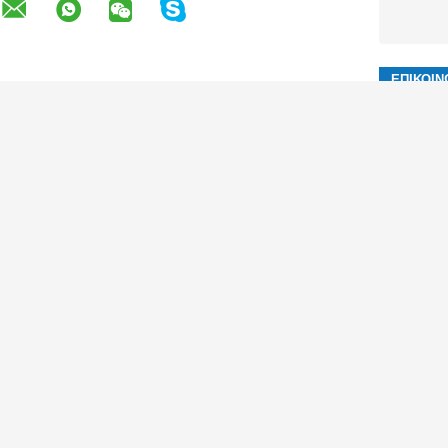
Αφή
Αντανακλαστικό σχοινί σκηνών
rd 4 550
Πολυεστέρας 20m αντανακλαστικό
ωση
σκοινί Guyline σχοινιών σκηνών για τα
ξάρτια αιωρών
7 100
Υψηλής αντοχής αντανακλαστικό σκοινί
νών νημάτων
4m/Roll 50ft τύπων σκηνών σχοινιών
σκηνών με Tensioner
t 550
Φορητό σχοινί σκηνών πολυεστέρα
κοινιού
υπαίθριο Windproof αντανακλαστικό για