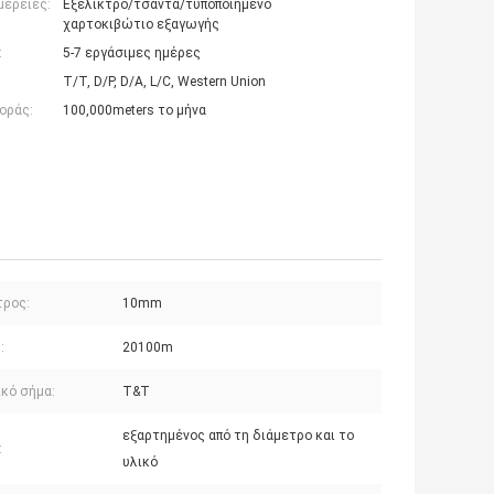
μέρειες:
Εξέλικτρο/τσάντα/τυποποιημένο
χαρτοκιβώτιο εξαγωγής
:
5-7 εργάσιμες ημέρες
T/T, D/P, D/A, L/C, Western Union
οράς:
100,000meters το μήνα
τρος:
10mm
:
20100m
ικό σήμα:
T&T
εξαρτημένος από τη διάμετρο και το
:
υλικό