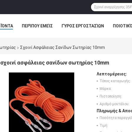
ΪΌΝΤΑ
ΠΕΡΊΠΟΥ ΕΜΕΊΣ
ΓΎΡΟΣ ΕΡΓΟΣΤΑΣΊΩΝ
ΠΟΙΟΤΙΚ
σωτηρίας
Σχοινί Ασφάλειας Σανίδων Σωτηρίας 10mm
σχοινί ασφάλειας σανίδων σωτηρίας 10mm
Λεπτομέρειες:
Τόπος καταγωγής:
Μάρκα:
Πιστοποίηση:
Αριθμό μοντέλου:
Πληρωμής & Αποσ
Ποσότητα παραγγελ
Τιμή: