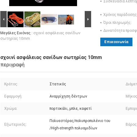
Συσκευασία λεπτο
Χρόνος παράδοσης
Όροι πληρωμής:
Δυνατότητα προσφ
Μεγάλες Εικόνας :
σχοινί ασφάλειας σανίδων
σωτηρίας 10mm
Επικοινωνία
σχοινί ασφάλειας σανίδων σωτηρίας 10mm
περιγραφή
Κράτος:
Στατικός
Διάμε
Εφαρμογή:
Αναρρίχηση δέντρων
Μήκος
Χρώμα:
πορτοκάλι, μπλε, καφετί
Εμπορ
Πολυεστέρας/πολυπροπυλένιο του
Εξωτερικός:
Βάρος
/High-strength πολυαμιδίων