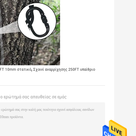
,
5FT 10mm στατικό
Σχοινί αναρρίχησης 250FT υπαίθριο
το ερώτημά σας απευθείας σε εμάς