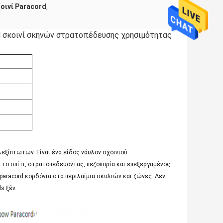
χοινί Paracord
,
d σκοινί σκηνών στρατοπέδευσης χρησιμότητας
αλεξίπτωτων. Είναι ένα είδος νάυλον σχοινιού.
ια το σπίτι, στρατοπεδεύοντας, πεζοπορία και επεξεργαμένος
 paracord κορδόνια στα περιλαίμια σκυλιών και ζώνες. Δεν
s ξέν.