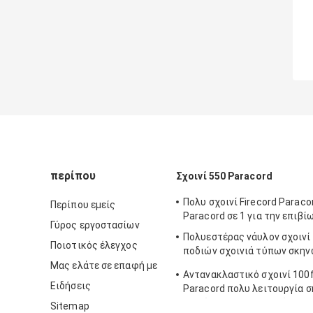
περίπου
Σχοινί 550 Paracord
Πολυ σχοινί Firecord Paraco
Περίπου εμείς
Paracord σε 1 για την επιβί
Γύρος εργοστασίων
Πολυεστέρας νάυλον σχοινί 
Ποιοτικός έλεγχος
ποδιών σχοινιά τύπων σκη
550lbs
Μας ελάτε σε επαφή με
Αντανακλαστικό σχοινί 100f
Ειδήσεις
Paracord πολυ λειτουργία σ
αλεξίπτωτων για υπαίθριο
Sitemap