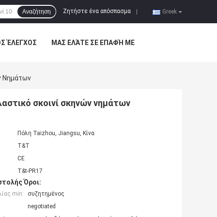
Ζητήστε ένα απόσπασμα
Αναζήτηση
|
Greek
ΌΣ ΈΛΕΓΧΟΣ
ΜΑΣ ΕΛΆΤΕ ΣΕ ΕΠΑΦΉ ΜΕ
ν Νημάτων
λαστικό σκοινί σκηνών νημάτων
Πόλη Taizhou, Jiangsu, Κίνα
T&T
CE
T&t-PR17
τολής Όροι:
ίας min:
συζητημένος
negotiated