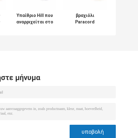
ς
Υπαίθριο Hill που
βραχιόλι
ς
αναρριχείται στο
Paracord
ης
σχοινί 7 νήμα 550
επιβίωσης
Paracord για την
σχοινιών 4mm
ής
επιβίωση
550 Paracord για
τη
στρατοπέδευση
στε μήνυμα