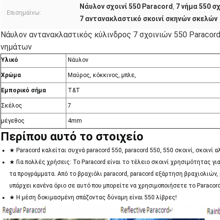
Νάυλον σχοινί 550 Paracord
7 νήμα 550 σ
,
Επισημαίνω:
7 αντανακλαστικό σκοινί σκηνών σκελών
Νάυλον αντανακλαστικός κύλινδρος 7 σχοινιών 550 Paracor
νημάτων
Υλικό
Νάυλον
Χρώμα
Μαύρος, κόκκινος, μπλε,
Εμπορικό σήμα
T&T
Σκέλος
7
μέγεθος
4mm
Περίπου αυτό το στοιχείο
★ Paracord καλείται συχνά paracord 550, paracord 550, 550 σκοινί, σκοινί 
★ Για πολλές χρήσεις: Το Paracord είναι το τέλειο σκοινί χρησιμότητας γ
τα προγράμματα. Από το βραχιόλι paracord, paracord εξάρτηση βραχιολιών,
υπάρχει κανένα όριο σε αυτό που μπορείτε να χρησιμοποιήσετε το Paracord
★ Η μέση δοκιμασμένη σπάζοντας δύναμη είναι 550 λίβρες!