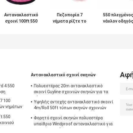
Αντανακλαστικό
Πεζοπορία 7
550 πλεγμένο
σχοινί 100ft 550
νήματα ρίξτε το
νάυλον οδηγό
Paracord πολυ
σχοινί 550 με
στρατοπέδευσ
λειτουργία
αλεξίπτωτο
σχοινιών
σκοινιού
Paracord 100 FT
Paracord υψηλ
αλεξίπτωτων
αντοχής
για υπαίθριο
Αφή
Αντανακλαστικό σχοινί σκηνών
rd 4 550
Πολυεστέρας 20m αντανακλαστικό
ωση
σκοινί Guyline σχοινιών σκηνών για τα
ξάρτια αιωρών
7 100
Υψηλής αντοχής αντανακλαστικό σκοινί
νών νημάτων
4m/Roll 50ft τύπων σκηνών σχοινιών
σκηνών με Tensioner
t 550
Φορητό σχοινί σκηνών πολυεστέρα
κοινιού
υπαίθριο Windproof αντανακλαστικό για
τη στρατοπέδευση