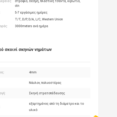
μέρειες:
στροφίο, δέσμη, πλαστική τσάντα, κιβώτιο,
ctn
:
5-7 εργάσιμες ημέρες
T/T, D/P, D/A, L/C, Western Union
οράς:
3000meters ανά ημέρα
κό σκοινί σκηνών νημάτων
ος:
4mm
Νάυλον, πολυεστέρας
ογή:
Σκηνή στρατοπέδευσης
εξαρτημένος από τη διάμετρο και το
:
υλικό