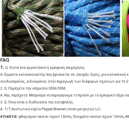
FAQ
1.
Q: Είστε ένα εργοστάσιο ή εμπορική επιχείρηση;
Α: Είμαστε κατασκευαστής που βρίσκεται σε JiangSu. Εμείς, μια κατασκευή 
συνδυασμένος, ειδικεμένος στην παραγωγή των διάφορων σχοινιών για 10 έτ
2. Q: Παρέχετε την υπηρεσία OEM/ODM;
Α: Ναι, παρέχετε. Μπορούμε να παραγάγουμε το προϊόν με το εμπορικό σήμα σ
3. Q: Ποια είναι η διαδικασία της καταβολής;
Α: T/T/πιστωτική κάρτα Paypal/Western Union μετρητών LC/.
,
,
ετικέτα:
φθορισμού νάυλον σχοινί 10mm
Πλεγμένο νάυλον σχοινί 10mm
Φθ