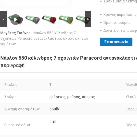
Συσκευασία λεπτο
Χρόνος παράδοσης
Όροι πληρωμής:
Δυνατότητα προσφ
Μεγάλες Εικόνας :
Νάυλον 550 κύλινδρος 7
σχοινιών Paracord αντανακλαστικό σκοινί σκηνών
Επικοινωνία
νημάτων
Νάυλον 550 κύλινδρος 7 σχοινιών Paracord αντανακλαστι
περιγραφή
Σκέλος:
7
Μέγεθ
Χρώμα:
πράσινος, μαύρος, άσπρος
Υλικό:
Δύναμη σπασιμάτων:
550lb
Εφαρμ
T&T
Εμπορικό σήμα:
Βάρος