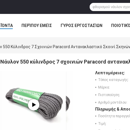
ΪΌΝΤΑ
ΠΕΡΊΠΟΥ ΕΜΕΊΣ
ΓΎΡΟΣ ΕΡΓΟΣΤΑΣΊΩΝ
ΠΟΙΟΤΙΚ
ν 550 Κύλινδρος 7 Σχοινιών Paracord Αντανακλαστικό Σκοινί Σκηνώ
Νάυλον 550 κύλινδρος 7 σχοινιών Paracord αντανακ
Λεπτομέρειες:
Τόπος καταγωγής:
Μάρκα:
Πιστοποίηση:
Αριθμό μοντέλου:
Πληρωμής & Αποσ
Ποσότητα παραγγελ
Τιμή: