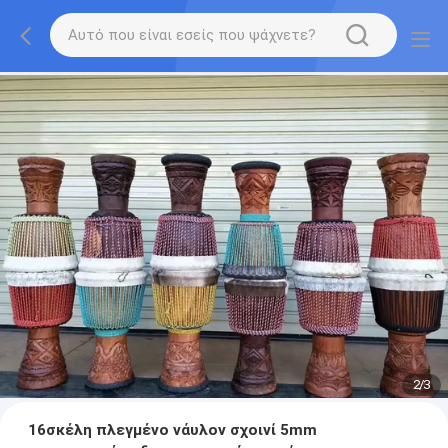
2
/
3
16σκέλη πλεγμένο νάυλον σχοινί 5mm