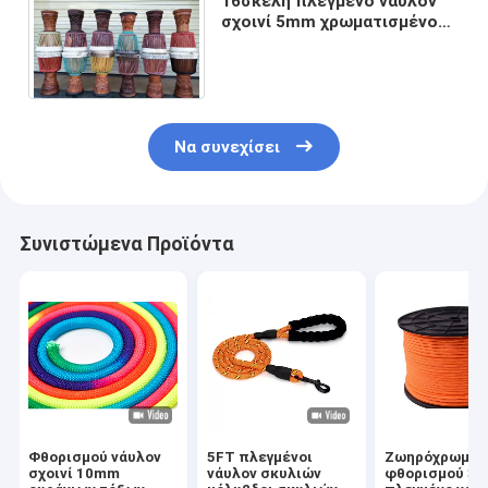
16σκέλη πλεγμένο νάυλον
σχοινί 5mm χρωματισμένο
διακοσμητικό σχοινί για το
αφρικανικό τύμπανο
Να συνεχίσει
Συνιστώμενα Προϊόντα
Φθορισμού νάυλον
5FT πλεγμένοι
Ζωηρόχρωμο
σχοινί 10mm
νάυλον σκυλιών
φθορισμού 3