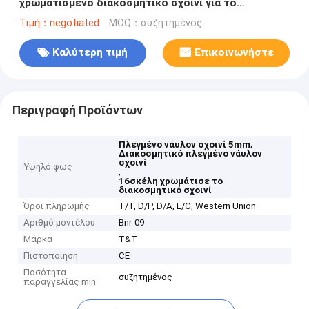
χρωματισμένο διακοσμητικό σχοινί για το
αφρικανικό τύμπανο
Τιμή：negotiated
MOQ：συζητημένος
Καλύτερη τιμή
Επικοινωνήστε
Περιγραφή Προϊόντων
,
Πλεγμένο νάυλον σχοινί 5mm
Διακοσμητικό πλεγμένο νάυλον
σχοινί
Υψηλό φως
,
16σκέλη χρωμάτισε το
διακοσμητικό σχοινί
Όροι πληρωμής
T/T, D/P, D/A, L/C, Western Union
Αριθμό μοντέλου
Bnr-09
Μάρκα
T&T
Πιστοποίηση
CE
Ποσότητα
συζητημένος
παραγγελίας min