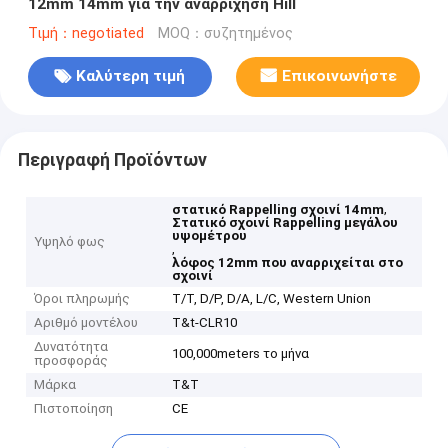
12mm 14mm για την αναρρίχηση Hill
Τιμή：negotiated
MOQ：συζητημένος
Καλύτερη τιμή
Επικοινωνήστε
Περιγραφή Προϊόντων
,
στατικό Rappelling σχοινί 14mm
Στατικό σχοινί Rappelling μεγάλου
υψομέτρου
Υψηλό φως
,
λόφος 12mm που αναρριχείται στο
σχοινί
Όροι πληρωμής
T/T, D/P, D/A, L/C, Western Union
Αριθμό μοντέλου
T&t-CLR10
Δυνατότητα
100,000meters το μήνα
προσφοράς
Μάρκα
T&T
Πιστοποίηση
CE