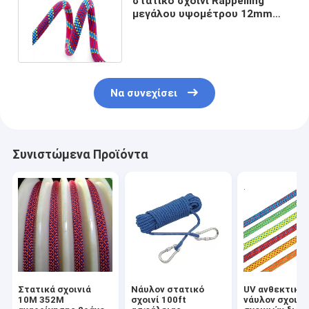
στατικό σχοινί Rappelling
μεγάλου υψομέτρου 12mm
14mm για την αναρρίχηση Hill
Να συνεχίσει
Συνιστώμενα Προϊόντα
Στατικά σχοινιά
Νάυλον στατικό
UV ανθεκτικό
10M 352M
σχοινί 100ft
νάυλον σχοινί