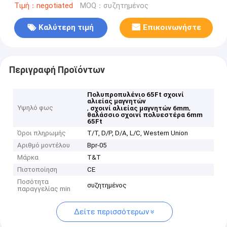
Τιμή：negotiated
MOQ：συζητημένος
Καλύτερη τιμή
Επικοινωνήστε
Περιγραφή Προϊόντων
Πολυπροπυλένιο 65Ft σχοινί
αλιείας μαγνητών
Υψηλό φως
,
,
σχοινί αλιείας μαγνητών 6mm
θαλάσσιο σχοινί πολυεστέρα 6mm
65Ft
Όροι πληρωμής
T/T, D/P, D/A, L/C, Western Union
Αριθμό μοντέλου
Bpr-05
Μάρκα
T&T
Πιστοποίηση
CE
Ποσότητα
συζητημένος
παραγγελίας min
Δείτε περισσότερων