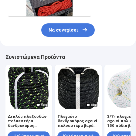
65Ft
Να συνεχίσει
Συνιστώμενα Προϊόντα
Διπλός πλεξουδών
Πλεγμένο
3/7» πλεγμένο
πολυεστέρα
δενδροκόμος σχοινί
σχοινί πολυε
δενδροκόμος
πολυεστέρα βαρέων
150 πόδια βα
σχοινιών σχοινιών
καθηκόντων σχοινί
καθηκόντων
νάυλον τραβώντας
τεντωμάτων 1/2
σχοινιών για τ