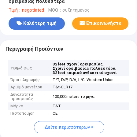
ορειβασίας πολυεστέρα
Τιμή：negotiated
MOQ：συζητημένος
Καλύτερη τιμή
Επικοινωνήστε
Περιγραφή Προϊόντων
,
32feet σχοινί ορειβασίας
Υψηλό φως
,
Σχοινί ορειβασίας πολυεστέρα
32feet καιρικό ανθεκτικό σχοινί
Όροι πληρωμής
T/T, D/P, D/A, L/C, Western Union
Αριθμό μοντέλου
T&t-CLR17
Δυνατότητα
100,000meters το μήνα
προσφοράς
Μάρκα
T&T
Πιστοποίηση
CE
Δείτε περισσότερων