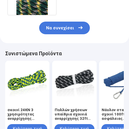
ορειβασίας πολυεστέρα
Να συνεχίσει
Συνιστώμενα Προϊόντα
σκοινί 24KN 3
Πολλών χρήσεων
Νάυλον στατι
χρησιμότητας
υπαίθρια σχοινιά
σχοινί 100ft
αναρρίχησης
αναρρίχησης 32ft
ασφάλειας
10.5mm δυναμικό
64ft για την
αναρρίχησης 
σχοινί αναρρίχησης
αναρρίχηση πάγου
υψηλής αντοχ
Καλύτερη τιμή
Καλύτερη τιμή
Καλύτερη 