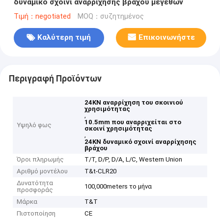
δυναμικό σχοινί αναρρίχησης βράχου μεγεθών
Τιμή：negotiated
MOQ：συζητημένος
Καλύτερη τιμή
Επικοινωνήστε
Περιγραφή Προϊόντων
24KN αναρρίχηση του σκοινιού
χρησιμότητας
,
10.5mm που αναρριχείται στο
Υψηλό φως
σκοινί χρησιμότητας
,
24KN δυναμικό σχοινί αναρρίχησης
βράχου
Όροι πληρωμής
T/T, D/P, D/A, L/C, Western Union
Αριθμό μοντέλου
T&t-CLR20
Δυνατότητα
100,000meters το μήνα
προσφοράς
Μάρκα
T&T
Πιστοποίηση
CE