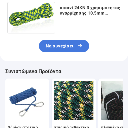
σκοινί 24KN 3 χρησιμότητας
αναρρίχησης 10.5mm
δυναμικό σχοινί
αναρρίχησης βράχου
μεγεθών
Να συνεχίσει
Συνιστώμενα Προϊόντα
Νάυλον στατικό
Καιρικό ανθεκτικό
πλεγμένο νάυ