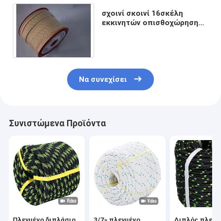
σχοινί σκοινί 16σκέλη
εκκινητών οπισθοχώρησης
4mm τραβήγματος
εκκινητών 10 μέτρων
Να συνεχίσει
Συνιστώμενα Προϊόντα
Πλεγμένο διπλάσιο
3/7» πλεγμένο
Διπλός πλεξ