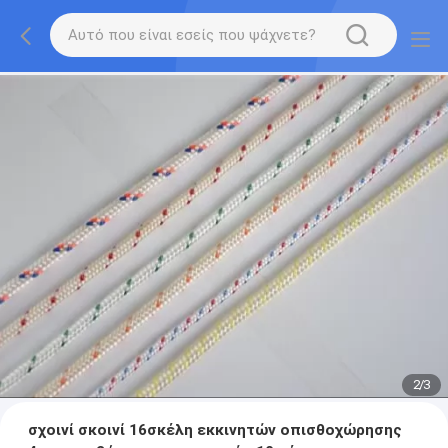
2
/
3
σχοινί σκοινί 16σκέλη εκκινητών οπισθοχώρησης