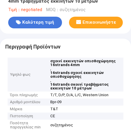
4mm τραβήγματος εκκινητών 10 μέτρων
Τιμή：negotiated
MOQ：συζητημένος
Καλύτερη τιμή
Επικοινωνήστε
Περιγραφή Προϊόντων
σχοινί εκκινητών οπισθοχώρησης
16strands 4mm
,
16strands σχοινί εκκινητών
Υψηλό φως
οπισθοχώρησης
,
16strands σκοινί τραβήγματος
εκκινητών 10 μέτρων
Όροι πληρωμής
T/T, D/P, D/A, L/C, Western Union
Αριθμό μοντέλου
Bpr-09
Μάρκα
T&T
Πιστοποίηση
CE
Ποσότητα
συζητημένος
παραγγελίας min