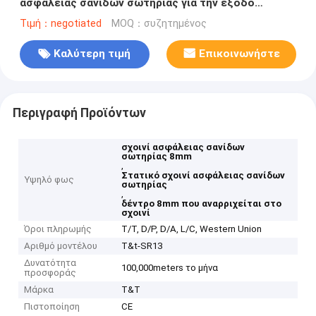
ασφάλειας σανίδων σωτηρίας για την έξοδο
κινδύνου
Τιμή：negotiated
MOQ：συζητημένος
Καλύτερη τιμή
Επικοινωνήστε
Περιγραφή Προϊόντων
σχοινί ασφάλειας σανίδων
σωτηρίας 8mm
,
Στατικό σχοινί ασφάλειας σανίδων
Υψηλό φως
σωτηρίας
,
δέντρο 8mm που αναρριχείται στο
σχοινί
Όροι πληρωμής
T/T, D/P, D/A, L/C, Western Union
Αριθμό μοντέλου
T&t-SR13
Δυνατότητα
100,000meters το μήνα
προσφοράς
Μάρκα
T&T
Πιστοποίηση
CE