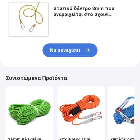
στατικό δέντρο 8mm που
αναρριχείται στο σχοινί
ασφάλειας σανίδων σωτηρίας
για την έξοδο κινδύνου
Να συνεχίσει
Συνιστώμενα Προϊόντα
16mm πλεγμένη
Υπαίθριος 10m
Υψηλής αντοχ