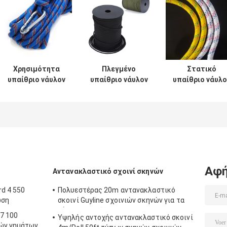
Χρησιμότητα
Πλεγμένο
Στατικό
υπαίθριο νάυλον
υπαίθριο νάυλον
υπαίθριο νάυλο
σχοινί 5mm 1/4
σχοινί 5mm
σχοινί 12mm
ίντσας σχοινί
πλέκοντας
330lbs για την
βαμβακιού για τη
σκοινί
αναρρίχηση
διάσωση
πολυαμιδίων
βράχου
50ft
ασφάλειας
Αφή
Αντανακλαστικό σχοινί σκηνών
rd 4 550
Πολυεστέρας 20m αντανακλαστικό
ωση
σκοινί Guyline σχοινιών σκηνών για τα
ξάρτια αιωρών
7 100
Υψηλής αντοχής αντανακλαστικό σκοινί
νών νημάτων