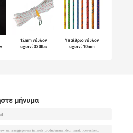
12mm νάυλον
Υπαίθριο νάυλον
ν
σχοινί 330lbs
σχοινί 10mm
αποταμίευσης
προσαρμοσμένο
ζωής σχοινιών
χρώμα 50ft/100ft
100 FT για την
330lbs ομπρελών
αναρρίχηση
στε μήνυμα