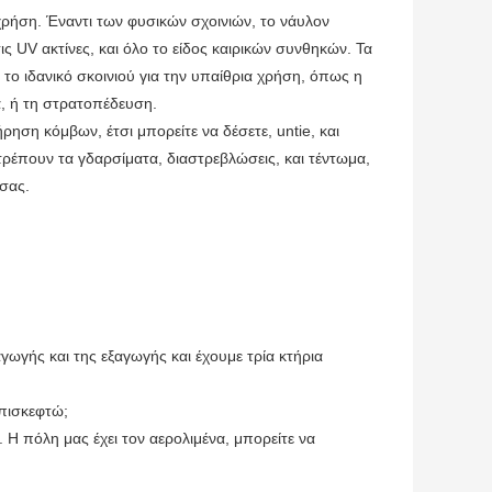
ς χρήση. Έναντι των φυσικών σχοινιών, το νάυλον
ς UV ακτίνες, και όλο το είδος καιρικών συνθηκών. Τα
το ιδανικό σκοινιού για την υπαίθρια χρήση, όπως η
, ή τη στρατοπέδευση.
ρηση κόμβων, έτσι μπορείτε να δέσετε, untie, και
τρέπουν τα γδαρσίματα, διαστρεβλώσεις, και τέντωμα,
σας.
γωγής και της εξαγωγής και έχουμε τρία κτήρια
επισκεφτώ;
. Η πόλη μας έχει τον αερολιμένα, μπορείτε να