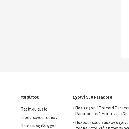
περίπου
Σχοινί 550 Paracord
Πολυ σχοινί Firecord Paraco
Περίπου εμείς
Paracord σε 1 για την επιβί
Γύρος εργοστασίων
Πολυεστέρας νάυλον σχοινί 
Ποιοτικός έλεγχος
ποδιών σχοινιά τύπων σκη