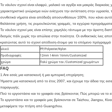
Το νάυλον σχοινί είναι ελαφρύ, μαλακό να αγγίξει και μακράς διαρκεία
χαρακτηριστικό γνώρισμα ινών ενίσχυσε την αντίσταση στην υγρασία, τι
συνθετικά νήματα είναι απόδειξη αποσυνθέσεων 100%, που κάνει αυτό 
θαλάσσια χρήση, τις ρυμουλκώντας γραμμές, τα εγχώρια προγράμματα
Το νάυλον σχοινί μας είναι επίσης χαμηλός-τέντωμα με την άριστη διατή
δεσμός πάλι χωρίς την απώλεια στην ποιότητα. Οι ανθεκτικές ίνες απο
κρατώντας αυτό το σχοινί απόδοση-έτοιμο για το επόμενο πρόγραμμά 
υλικό
PP/Polyester/Nylon
Προδιαγραφές
12mm 14mm 16mm/Customized
χρώμα
Πολύ χρώμα του /Customized χρωμάτων
FAQ
1.Are εσείς μια κατασκευή ή μια εμπορική επιχείρηση;
Ήμαστε μια κατασκευή από το έτος 2007, και έχουμε την άδεια της εισα
παραγωγής.
Πού το εργοστάσιο και το γραφείο σας βρίσκονται; Πώς μπορώ να το 
Το εργοστάσιο και το γραφείο μας βρίσκονται σε Taizhou, Jiangsu, Κίνα
μεταφέρετε την πτήση από Guangzhou.