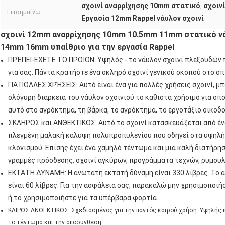
σχοινί αναρρίχησης 10mm στατικό
σχοιν
,
Επισημαίνω:
Εργασία 12mm Rappel νάυλον σχοινί
σχοινί 12mm αναρρίχησης 10mm 10.5mm 11mm στατικό νάυ
14mm 16mm υπαίθριο για την εργασία Rappel
ΠΡΈΠΕΙ-ΕΧΕΤΕ ΤΟ ΠΡΟΪΟΝ: Υψηλός - το νάυλον σχοινί πλεξουδών π
για σας. Πάντα κρατήστε ένα σκληρό σχοινί γενικού σκοπού στο σπί
ΓΙΑ ΠΟΛΛΕΣ ΧΡΉΣΕΙΣ: Αυτό είναι ένα για πολλές χρήσεις σχοινί, μ
ολόγυρη διάρκεια του νάυλον σχοινιού το καθιστά χρήσιμο για ο
αυτό στο αγρόκτημα, τη βάρκα, το αγρόκτημα, το εργοτάξιο οικοδομ
ΣΚΛΗΡΟΣ και ΑΝΘΕΚΤΙΚΟΣ: Αυτό το σχοινί κατασκευάζεται από έν
πλεγμένη μαλακή κάλυψη πολυπροπυλενίου που οδηγεί στα υψηλή
κλονισμού. Επίσης έχει ένα χαμηλό τέντωμα και μια καλή διατήρη
γραμμές πρόσδεσης, σχοινί αγκύρων, προγράμματα τεχνών, ρυμου
ΕΚΤΑΤΗ ΔΥΝΑΜΗ: Η ανώτατη εκτατή δύναμη είναι 330 λίβρες. Το 
είναι 60 λίβρες. Για την ασφάλειά σας, παρακαλώ μην χρησιμοποιή
ή το χρησιμοποιήστε για τα υπέρβαρα φορτία.
ΚΑΙΡΟΣ ΑΝΘΕΚΤΙΚΟΣ: Σχεδιασμένος για την παντός καιρού χρήση. Υψηλής π
το τέντωμα και την αποσύνθεση.