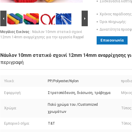
Συσκευασία λεπτο
Χρόνος παράδοσης
Όροι πληρωμής:
Δυνατότητα προσφ
Μεγάλες Εικόνας :
Νάυλον 10mm στατικό σχοινί
12mm 14mm αναρρίχησης για την εργασία Rappel
Επικοινωνία
Νάυλον 10mm στατικό σχοινί 12mm 14mm αναρρίχησης για
περιγραφή
Υλικό:
PP/Polyester/Nylon
προδι
Εφαρμογή:
Στρατοπέδευση, διάσωση, τράβηγμα
Μήκος
Πολύ χρώμα του /Customized
Χρώμα:
Τύπος
χρωμάτων
Εμπορικό σήμα:
T&T
Τόπος