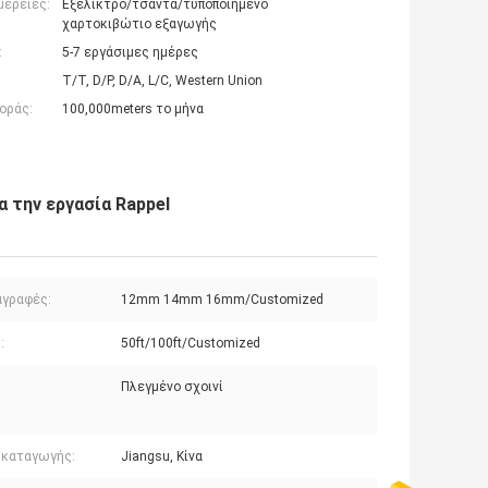
μέρειες:
Εξέλικτρο/τσάντα/τυποποιημένο
χαρτοκιβώτιο εξαγωγής
:
5-7 εργάσιμες ημέρες
T/T, D/P, D/A, L/C, Western Union
οράς:
100,000meters το μήνα
 την εργασία Rappel
αγραφές:
12mm 14mm 16mm/Customized
:
50ft/100ft/Customized
Πλεγμένο σχοινί
:
 καταγωγής:
Jiangsu, Κίνα