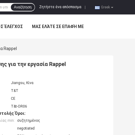
Ζητήστε ένα απόσπασμα
Αναζήτηση
|
Greek
ΌΣ ΈΛΕΓΧΟΣ
ΜΑΣ ΕΛΆΤΕ ΣΕ ΕΠΑΦΉ ΜΕ
α Rappel
ς για την εργασία Rappel
Jiangsu, Κίνα
T&T
CE
T&t-OR06
τολής Όροι:
ίας min:
συζητημένος
negotiated