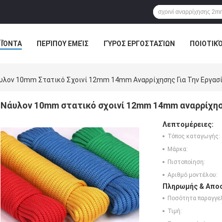
ΪΌΝΤΑ
ΠΕΡΊΠΟΥ ΕΜΕΊΣ
ΓΎΡΟΣ ΕΡΓΟΣΤΑΣΊΩΝ
ΠΟΙΟΤΙΚ
υλον 10mm Στατικό Σχοινί 12mm 14mm Αναρρίχησης Για Την Εργασί
Νάυλον 10mm στατικό σχοινί 12mm 14mm αναρρίχηση
Λεπτομέρειες:
Τόπος καταγωγής:
Μάρκα:
Πιστοποίηση:
Αριθμό μοντέλου:
Πληρωμής & Αποσ
Ποσότητα παραγγελ
Τιμή: