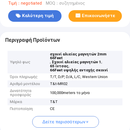
Τιμή：negotiated
MOQ：συζητημένος
Καλύτερη τιμή
Επικοινωνήστε
Περιγραφή Προϊόντων
σχοινί αλιείας μαγνητών 2mm
66Feet
,
,
Υψηλό φως
Σχοινί αλιείας μαγνητών 1
,
65 ίντσας
66Feet υψηλής αντοχής σκοινί
Όροι πληρωμής
T/T, D/P, D/A, L/C, Western Union
Αριθμό μοντέλου
T&t-MR02
Δυνατότητα
100,000meters το μήνα
προσφοράς
Μάρκα
T&T
Πιστοποίηση
CE
Δείτε περισσότερων