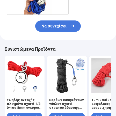
Να συνεχίσει
Συνιστώμενα Προϊόντα
Υψηλής αντοχής
Βαρέων καθηκόντων
10m υπαίθριο 
πλεγμένο σχοινί 1/3
νάυλον σχοινί
ασφάλειας
ίντσα 8mm αγκύρων
στρατοπέδευσης
αναρρίχησης 
πλεγμένο σχοινί για
σχοινιών αλιείας
δέντρων γραμ
την αλιεία μαγνητών
μαγνητών 1200Lb
αλιείας μαγνη