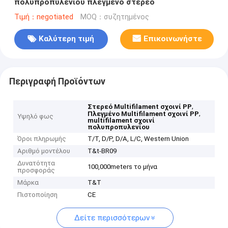
πολυπροπυλενίου πλεγμένο στερεό
Τιμή：negotiated
MOQ：συζητημένος
Καλύτερη τιμή
Επικοινωνήστε
Περιγραφή Προϊόντων
,
Στερεό Multifilament σχοινί PP
,
Πλεγμένο Multifilament σχοινί PP
Υψηλό φως
multifilament σχοινί
πολυπροπυλενίου
Όροι πληρωμής
T/T, D/P, D/A, L/C, Western Union
Αριθμό μοντέλου
T&t-BR09
Δυνατότητα
100,000meters το μήνα
προσφοράς
Μάρκα
T&T
Πιστοποίηση
CE
Δείτε περισσότερων