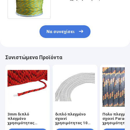
πολυπροπυλενίου πλεγμένο
στερεό
Να συνεχίσει
Συνιστώμενα Προϊόντα
3mm διπλό
διπλό πλεγμένο
Πολυ πλεγμέν
πλεγμένο
σχοινί
σχοινί Paraco
χρησιμότητας
χρησιμότητας 10
χρησιμότητας
σκοινί πολυεστέρα
14mm Kernmantle
νάυλον σχοινί