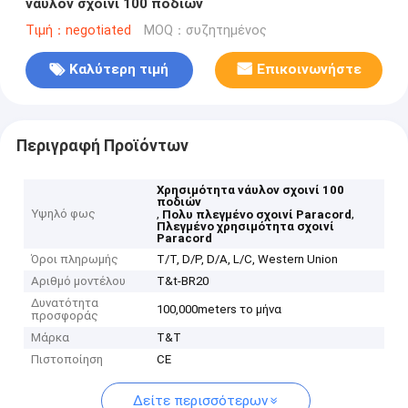
νάυλον σχοινί 100 ποδιών
Τιμή：negotiated
MOQ：συζητημένος
Καλύτερη τιμή
Επικοινωνήστε
Περιγραφή Προϊόντων
Χρησιμότητα νάυλον σχοινί 100
ποδιών
Υψηλό φως
,
,
Πολυ πλεγμένο σχοινί Paracord
Πλεγμένο χρησιμότητα σχοινί
Paracord
Όροι πληρωμής
T/T, D/P, D/A, L/C, Western Union
Αριθμό μοντέλου
T&t-BR20
Δυνατότητα
100,000meters το μήνα
προσφοράς
Μάρκα
T&T
Πιστοποίηση
CE
Δείτε περισσότερων