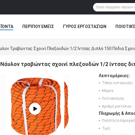
ΪΌΝΤΑ
ΠΕΡΊΠΟΥ ΕΜΕΊΣ
ΓΎΡΟΣ ΕΡΓΟΣΤΑΣΊΩΝ
ΠΟΙΟΤΙΚ
υλον Τραβώντας Σχοινί Πλεξουδών 1/2 Ίντσας Διπλό 150 Πόδια Σχο
Νάυλον τραβώντας σχοινί πλεξουδών 1/2 ίντσας δι
Λεπτομέρειες:
Τόπος καταγωγής:
Μάρκα:
Πιστοποίηση:
Αριθμό μοντέλου:
Πληρωμής & Αποσ
Ποσότητα παραγγελ
Τιμή: