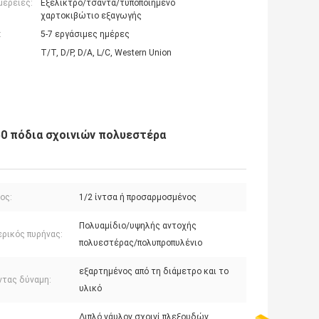
μέρειες:
Εξέλικτρο/τσάντα/τυποποιημένο
χαρτοκιβώτιο εξαγωγής
:
5-7 εργάσιμες ημέρες
T/T, D/P, D/A, L/C, Western Union
50 πόδια σχοινιών πολυεστέρα
ος:
1/2 ίντσα ή προσαρμοσμένος
Πολυαμίδιο/υψηλής αντοχής
ρικός πυρήνας:
πολυεστέρας/πολυπροπυλένιο
εξαρτημένος από τη διάμετρο και το
ντας δύναμη:
υλικό
Διπλό νάυλον σχοινί πλεξουδών