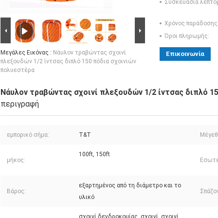
Συσκευασία λεπτο
Χρόνος παράδοσης
Όροι πληρωμής:
Μεγάλες Εικόνας :
Νάυλον τραβώντας σχοινί
Επικοινωνία
πλεξουδών 1/2 ίντσας διπλό 150 πόδια σχοινιών
πολυεστέρα
Νάυλον τραβώντας σχοινί πλεξουδών 1/2 ίντσας διπλό 1
περιγραφή
εμπορικό σήμα:
T&T
Μέγεθ
100ft, 150ft
μήκος:
Εσωτε
εξαρτημένος από τη διάμετρο και το
Βάρος:
Σπάζο
υλικό
σχοινί δενδροκομίας, σχοινί, σχοινί