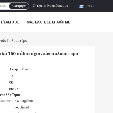
Ζητήστε ένα απόσπασμα
Αναζήτηση
|
Greek
ΌΣ ΈΛΕΓΧΟΣ
ΜΑΣ ΕΛΆΤΕ ΣΕ ΕΠΑΦΉ ΜΕ
ινιών Πολυεστέρα
πλό 150 πόδια σχοινιών πολυεστέρα
Jiangsu, Κίνα
T&T
CE
Bnr-27
τολής Όροι:
ίας min:
Συζητημένος
negotiated