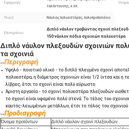
Εφαρμογή:
Όνομα
ταλάντευσης, κ.λπ.
Υλικό:
Νάυλον, πολυεστέρας, πολυπροπυλένιο
Διπλό νάυλον τραβώντας σχοινί πλεξου
Επισημαίνω:
150 νάυλον πόδια σχοινιών πολυεστέρα
Διπλό νάυλον πλεξουδών σχοινιών πολ
τα σχοινιά
Περιγραφή
>>
Υψηλό - ποιοτικό υλικό - το διπλό πλεγμένο σχοινί αποτε
πολυεστέρα, η διάμετρος σχοινιών είναι 1/2 ίντσα και η 
λίβρες, έτσι το σχοινί είναι πολύ εύρωστο.
Άριστη εργασία - το σχοινί πολυεστέρα πλεξουδών υιοθετ
το σχοινί είναι υφαμένο πολύ στενά. Το τέλος του σχοινι
καυτός-λειωμένων μετάλλων, έτσι το τέλος του σχοινιού 
Προδιαγραφή
>>
Όνομα προϊόντων
Διπλό νάυλον σχοινί πλεξουδών