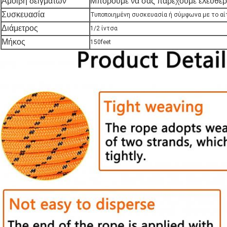
Αμοιβή δειγμάτων
Μπορούμε να σας παρέχουμε ελεύθερο
Συσκευασία
Τυποποιημένη συσκευασία ή σύμφωνα με το α
Διάμετρος
1/2 ίντσα
Μήκος
150feet