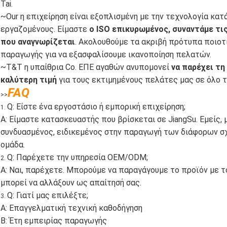
Tai.
~Our η επιχείρηση είναι εξοπλισμένη με την τεχνολογία κα
εργαζομένους. Είμαστε
ο ISO επικυρωμένος, συναντάμε τι
που αναγνωρίζεται
. Ακολουθούμε τα ακριβή πρότυπα ποιοτ
παραγωγής για να εξασφαλίσουμε ικανοποίηση πελατών.
~T&T η υπαίθρια Co. ΕΠΕ αγαθών ανυπομονεί
να παρέχει τη
καλύτερη τιμή
για τους εκτιμημένους πελάτες μας σε όλο τ
FAQ
>>
Q: Είστε ένα εργοστάσιο ή εμπορική επιχείρηση;
1.
Α: Είμαστε κατασκευαστής που βρίσκεται σε JiangSu. Εμείς,
συνδυασμένος, ειδικεμένος στην παραγωγή των διάφορων σχο
ομάδα.
Q: Παρέχετε την υπηρεσία OEM/ODM;
2.
Α: Ναι, παρέχετε. Μπορούμε να παραγάγουμε το προϊόν με τ
μπορεί να αλλάξουν ως απαίτησή σας.
Q: Γιατί μας επιλέξτε;
3.
Α: Επαγγελματική τεχνική καθοδήγηση
Β: Έτη εμπειρίας παραγωγής