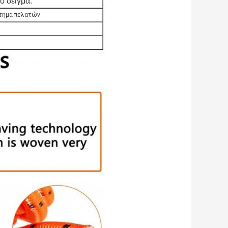
 δείγμα.
ίτημα πελατών