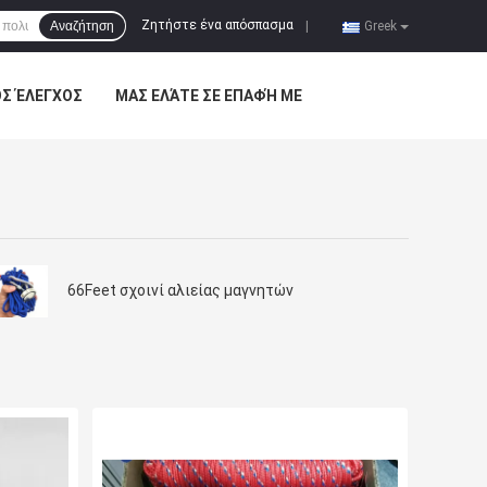
Ζητήστε ένα απόσπασμα
Αναζήτηση
|
Greek
ΌΣ ΈΛΕΓΧΟΣ
ΜΑΣ ΕΛΆΤΕ ΣΕ ΕΠΑΦΉ ΜΕ
66Feet σχοινί αλιείας μαγνητών