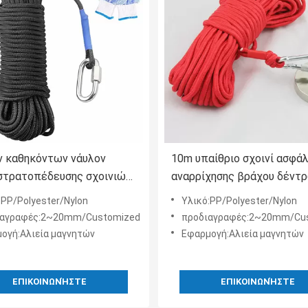
 καθηκόντων νάυλον
10m υπαίθριο σχοινί ασφά
 στρατοπέδευσης σχοινιών
αναρρίχησης βράχου δέντ
ς μαγνητών 1200Lb
γραμμών αλιείας μαγνητώ
:PP/Polyester/Nylon
Υλικό:PP/Polyester/Nylon
πολυεστέρα
ιαγραφές:2~20mm/Customized
προδιαγραφές:2~20mm/Cu
ογή:Αλιεία μαγνητών
Εφαρμογή:Αλιεία μαγνητών
ΕΠΙΚΟΙΝΩΝΉΣΤΕ
ΕΠΙΚΟΙΝΩΝΉΣΤΕ