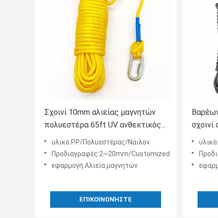
Σχοινί 10mm αλιείας μαγνητών
Βαρέων
πολυεστέρα 65ft UV ανθεκτικός
σχοινί
με 2 το κλείσιμο Carabiners
αλιεία
υλικό:PP/Πολυεστέρας/Νάιλον
υλικό
Προδιαγραφές:2~20mm/Customized
Προδ
εφαρμογή:Αλιεία μαγνητών
εφαρμ
ΕΠΙΚΟΙΝΩΝΉΣΤΕ