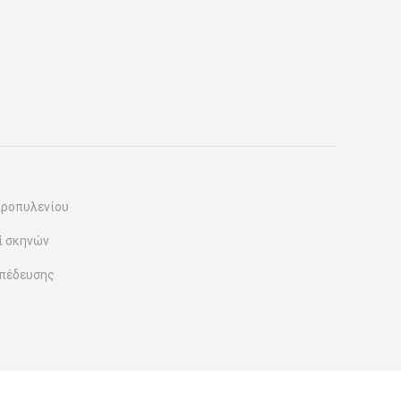
προπυλενίου
ί σκηνών
οπέδευσης