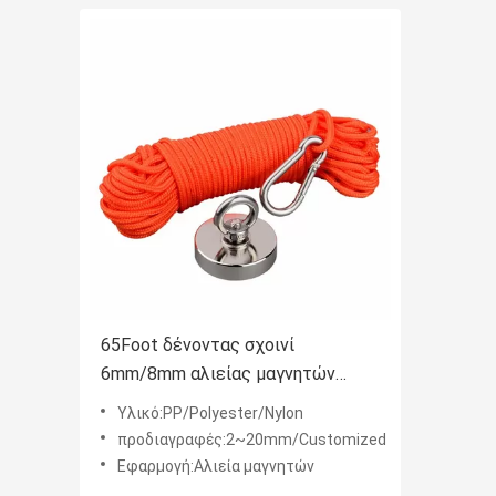
65Foot δένοντας σχοινί
6mm/8mm αλιείας μαγνητών
υψηλής αντοχής σκοινί
Υλικό:PP/Polyester/Nylon
πολυεστέρα
προδιαγραφές:2~20mm/Customized
Εφαρμογή:Αλιεία μαγνητών