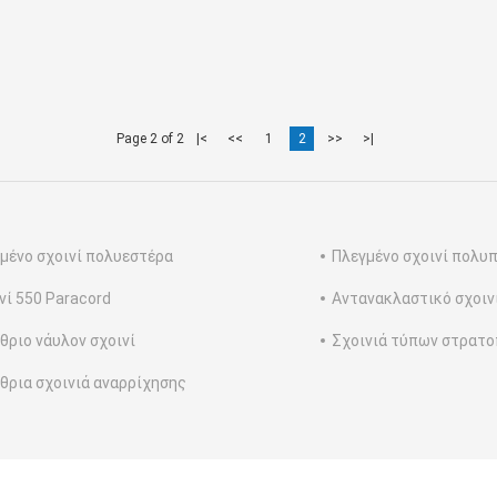
Page 2 of 2
|<
<<
1
2
>>
>|
μένο σχοινί πολυεστέρα
Πλεγμένο σχοινί πολυ
νί 550 Paracord
Αντανακλαστικό σχοιν
θριο νάυλον σχοινί
Σχοινιά τύπων στρατ
θρια σχοινιά αναρρίχησης