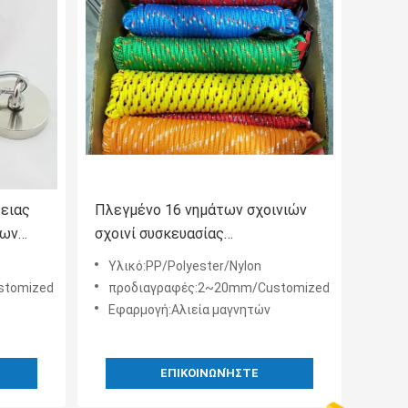
λειας
Πλεγμένο 16 νημάτων σχοινιών
ρων
σχοινί συσκευασίας
ν
πολυπροπυλενίου νάυλον για την
Υλικό:PP/Polyester/Nylon
αλιευτική βιομηχανία
stomized
προδιαγραφές:2~20mm/Customized
Εφαρμογή:Αλιεία μαγνητών
ΕΠΙΚΟΙΝΩΝΉΣΤΕ