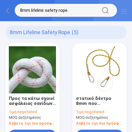
8mm Lifeline Safety Rope
(5)
Προς τα κάτω σχοινί
στατικό δέντρο
ασφάλειας σανίδων
8mm που
σωτηρίας
αναρριχείται στο
Τιμή:
negotiated
Τιμή:
negotiated
σχοινί ασφάλειας
MOQ:
συζητημένος
MOQ:
συζητημένος
σανίδων σωτηρίας
για την έξοδο
Λάβετε την πιο πρόσφατη τιμή
Λάβετε την πιο πρόσφατη τιμή
κινδύνου