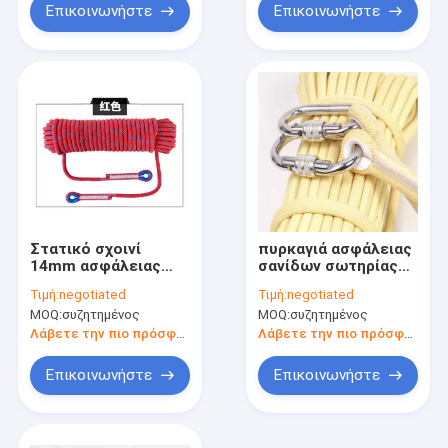
Επικοινωνήστε
Επικοινωνήστε
Στατικό σχοινί
πυρκαγιά ασφάλειας
14mm ασφάλειας
σανίδων σωτηρίας
σανίδων σωτηρίας
8mm 15m σταθερή -
Τιμή:
negotiated
Τιμή:
negotiated
πτώσεων σχοινί
σχοινί
MOQ:
συζητημένος
MOQ:
συζητημένος
διάσωσης 8mm
καθυστερούντω για
τη διάσωση
Λάβετε την πιο πρόσφατη τιμή
Λάβετε την πιο πρόσφατη τιμή
Επικοινωνήστε
Επικοινωνήστε