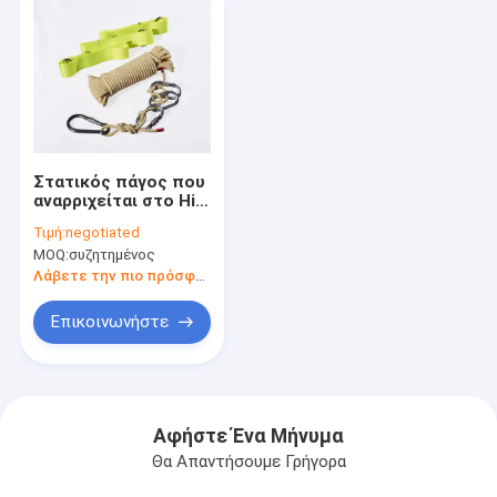
Στατικός πάγος που
αναρριχείται στο Hill
που αναρριχείται
Τιμή:
negotiated
στο σχοινί 10M 32ft
MOQ:
συζητημένος
για τη διαφυγή
Λάβετε την πιο πρόσφατη τιμή
Επικοινωνήστε
Αφήστε Ένα Μήνυμα
Θα Απαντήσουμε Γρήγορα