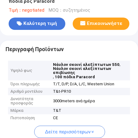
πόδια ροζ Paracord
Τιμή：negotiated
MOQ：συζητημένος
Καλύτερη τιμή
Επικοινωνήστε
Περιγραφή Προϊόντων
,
Νάυλον σκοινί αλεξίπτωτων 550
Νάυλον σκοινί αλεξίπτωτων
Υψηλό φως
επιβίωσης
,
100 πόδια Paracord
Όροι πληρωμής
T/T, D/P, D/A, L/C, Western Union
Αριθμό μοντέλου
T&t-PR10
Δυνατότητα
3000meters ανά ημέρα
προσφοράς
Μάρκα
T&T
Πιστοποίηση
CE
Δείτε περισσότερων