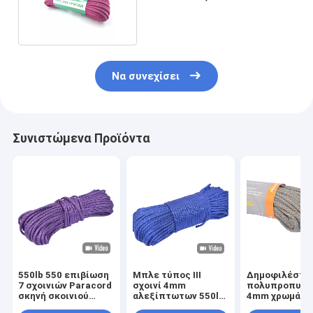
πόδια ροζ Paracord
Να συνεχίσει
Συνιστώμενα Προϊόντα
550lb 550 επιβίωση
Μπλε τύπος ΙΙΙ
Δημοφιλέστε
7 σχοινιών Paracord
σχοινί 4mm
πολυπροπυλέ
σκηνή σκοινιού
αλεξίπτωτων 550lb
4mm χρωμάτω
νημάτων υπαίθρια
διάμετρος για την
σχοινί 550 Pa