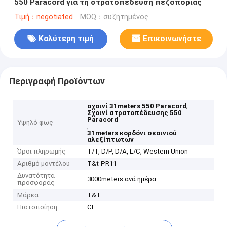
550 Paracord για τη στρατοπέδευση πεζοπορίας
Τιμή：negotiated
MOQ：συζητημένος
Καλύτερη τιμή
Επικοινωνήστε
Περιγραφή Προϊόντων
,
σχοινί 31meters 550 Paracord
Σχοινί στρατοπέδευσης 550
Paracord
Υψηλό φως
,
31meters κορδόνι σκοινιού
αλεξίπτωτων
Όροι πληρωμής
T/T, D/P, D/A, L/C, Western Union
Αριθμό μοντέλου
T&t-PR11
Δυνατότητα
3000meters ανά ημέρα
προσφοράς
Μάρκα
T&T
Πιστοποίηση
CE