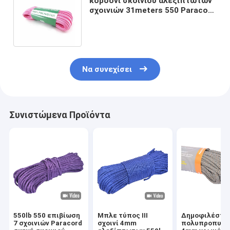
κορδόνι σκοινιού αλεξίπτωτων
σχοινιών 31meters 550 Paracord
για τη στρατοπέδευση
πεζοπορίας
Να συνεχίσει
Συνιστώμενα Προϊόντα
550lb 550 επιβίωση
Μπλε τύπος ΙΙΙ
Δημοφιλέστε
7 σχοινιών Paracord
σχοινί 4mm
πολυπροπυλέ