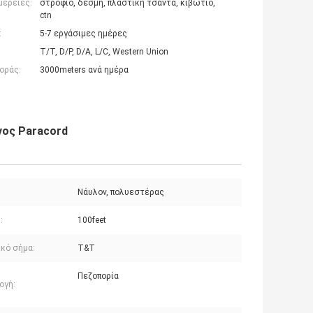
μέρειες:
στροφίο, δέσμη, πλαστική τσάντα, κιβώτιο,
ctn
:
5-7 εργάσιμες ημέρες
T/T, D/P, D/A, L/C, Western Union
οράς:
3000meters ανά ημέρα
νος Paracord
Νάυλον, πολυεστέρας
:
100feet
ικό σήμα:
T&T
Πεζοπορία
ογή: