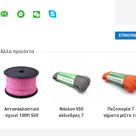
Άλλα προϊόντα
Αντανακλαστικό
Νάυλον 550
Πεζοπορία 7
σχοινί 100ft 550
κύλινδρος 7
νήματα ρίξτε τ
Paracord πολυ
σχοινιών
σχοινί 550 με
λειτουργία
Paracord
αλεξίπτωτο
σκοινιού
αντανακλαστικό
Paracord 100 F