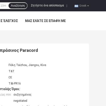
Ζητήστε ένα απόσπασμα
Αναζήτηση
|
Greek
ΌΣ ΈΛΕΓΧΟΣ
ΜΑΣ ΕΛΆΤΕ ΣΕ ΕΠΑΦΉ ΜΕ
οπράσινος Paracord
Πόλη Taizhou, Jiangsu, Κίνα
T&T
CE
T&t-PR16
τολής Όροι:
ίας min:
συζητημένος
negotiated