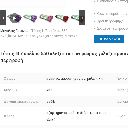
Συσκευασία λεπτο
Χρόνος παράδοσης
Όροι πληρωμής:
Δυνατότητα προσφ
Μεγάλες Εικόνας :
Τύπος ΙΙΙ 7 σκέλος 550
αλεξίπτωτων μαύρος γαλαζοπράσινος Paracord
Επικοινωνία
Τύπος ΙΙΙ 7 σκέλος 550 αλεξίπτωτων μαύρος γαλαζοπράσι
περιγραφή
Χρώμα:
κόκκινο, μαύρο, πράσινο, μπλε κ.λπ.
Υλικό:
Μέγεθος:
4mm
Μήκος
Δύναμη σπασιμάτων:
550lb
Εμπορ
εξαρτημένος από τη διάμετρο και το
Βάρος:
Εφαρμ
υλικό