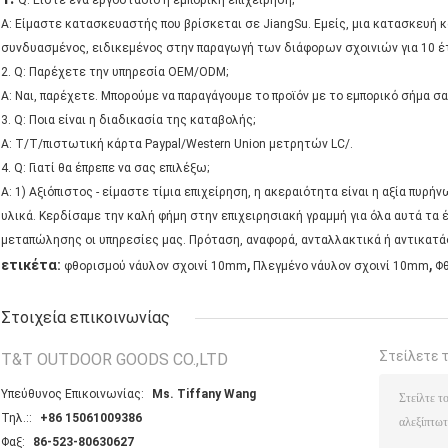
Q: Είστε ένα εργοστάσιο ή εμπορική επιχείρηση;
Α: Είμαστε κατασκευαστής που βρίσκεται σε JiangSu. Εμείς, μια κατασκευή 
συνδυασμένος, ειδικεμένος στην παραγωγή των διάφορων σχοινιών για 10 έτ
2. Q: Παρέχετε την υπηρεσία OEM/ODM;
Α: Ναι, παρέχετε. Μπορούμε να παραγάγουμε το προϊόν με το εμπορικό σήμα σ
3. Q: Ποια είναι η διαδικασία της καταβολής;
Α: T/T/πιστωτική κάρτα Paypal/Western Union μετρητών LC/.
4. Q: Γιατί θα έπρεπε να σας επιλέξω;
Α: 1) Αξιόπιστος - είμαστε τίμια επιχείρηση, η ακεραιότητα είναι η αξία πυρή
υλικά. Κερδίσαμε την καλή φήμη στην επιχειρησιακή γραμμή για όλα αυτά τα 
μεταπώλησης οι υπηρεσίες μας. Πρόταση, αναφορά, ανταλλακτικά ή αντικατά
,
,
ετικέτα:
φθορισμού νάυλον σχοινί 10mm
Πλεγμένο νάυλον σχοινί 10mm
Φθ
Στοιχεία επικοινωνίας
Στείλετε 
T&T OUTDOOR GOODS CO.,LTD
Υπεύθυνος Επικοινωνίας:
Ms. Tiffany Wang
Τηλ.::
+86 15061009386
Φαξ:
86-523-80630627