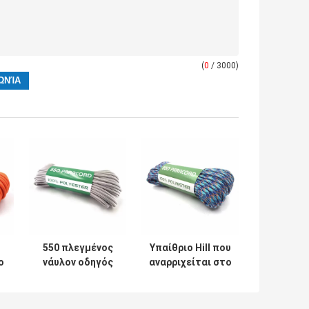
(
0
/ 3000)
550 πλεγμένος
Υπαίθριο Hill που
ο
νάυλον οδηγός
αναρριχείται στο
στρατοπέδευσης
σχοινί 7 νήμα 550
σχοινιών
Paracord για την
T
Paracord υψηλής
επιβίωση