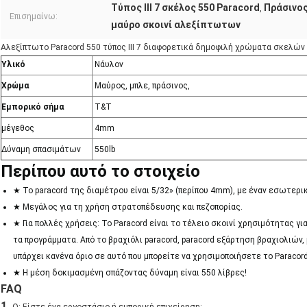
Τύπος ΙΙΙ 7 σκέλος 550 Paracord
Πράσινος
,
Επισημαίνω:
μαύρο σκοινί αλεξίπτωτων
Αλεξίπτωτο Paracord 550 τύπος ΙΙΙ 7 διαφορετικά δημοφιλή χρώματα σκελών
Υλικό
Νάυλον
Χρώμα
Μαύρος, μπλε, πράσινος,
Εμπορικό σήμα
T&T
μέγεθος
4mm
Δύναμη σπασιμάτων
550lb
Περίπου αυτό το στοιχείο
★ Το paracord της διαμέτρου είναι 5/32» (περίπου 4mm), με έναν εσωτερι
★ Μεγάλος για τη χρήση στρατοπέδευσης και πεζοπορίας.
★ Για πολλές χρήσεις: Το Paracord είναι το τέλειο σκοινί χρησιμότητας γ
τα προγράμματα. Από το βραχιόλι paracord, paracord εξάρτηση βραχιολιών,
υπάρχει κανένα όριο σε αυτό που μπορείτε να χρησιμοποιήσετε το Paracord
★ Η μέση δοκιμασμένη σπάζοντας δύναμη είναι 550 λίβρες!
FAQ
1.