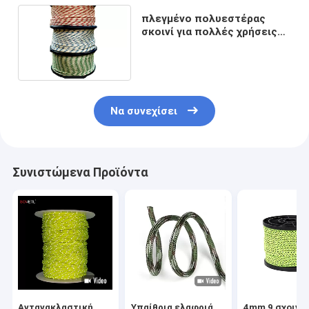
πλεγμένο πολυεστέρας
σκοινί για πολλές χρήσεις
T&T σχοινιών οδηγών 5MM
στρατοπέδευσης 4M
Να συνεχίσει
Συνιστώμενα Προϊόντα
Αντανακλαστική
Υπαίθρια ελαφριά
4mm 9 σχοινι