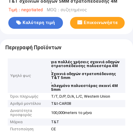
T&T σχοινιών οδηγών 5MM στρατοπέδευσης 4M
Τιμή：negotiated
MOQ：συζητημένος
Καλύτερη τιμή
Επικοινωνήστε
Περιγραφή Προϊόντων
για πολλές χρήσεις σχοινιά οδηγών
στρατοπέδευσης πολυεστέρα 4M
,
Σχοινιά οδηγών στρατοπέδευσης
Υψηλό φως
T&T 5mm
,
πλεγμένο πολυεστέρας σκοινί 4M
5mm
Όροι πληρωμής
T/T, D/P, D/A, L/C, Western Union
Αριθμό μοντέλου
T&t-CAR08
Δυνατότητα
100,000meters το μήνα
προσφοράς
Μάρκα
T&T
Πιστοποίηση
CE