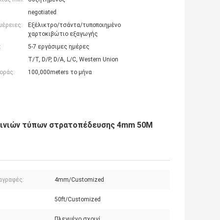
negotiated
μέρειες:
Εξέλικτρο/τσάντα/τυποποιημένο
χαρτοκιβώτιο εξαγωγής
:
5-7 εργάσιμες ημέρες
T/T, D/P, D/A, L/C, Western Union
οράς:
100,000meters το μήνα
οινιών τύπων στρατοπέδευσης 4mm 50M
αγραφές:
4mm/Customized
:
50ft/Customized
Πλεγμένο σχοινί