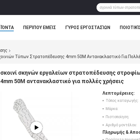
ΪΌΝΤΑ
ΠΕΡΊΠΟΥ ΕΜΕΊΣ
ΓΎΡΟΣ ΕΡΓΟΣΤΑΣΊΩΝ
ΠΟΙΟΤΙΚ
υσης
χοινιών Τύπων Στρατοπέδευσης 4mm 50M Αντανακλαστικό Για Πολλέ
σκοινί σκηνών εργαλείων στρατοπέδευσης στροφί
4mm 50M αντανακλαστικό για πολλές χρήσεις
Λεπτομέρειες:
Τόπος καταγωγής:
Μάρκα:
Πιστοποίηση:
Αριθμό μοντέλου:
Πληρωμής & Αποσ
Ποσότητα παραγγελ