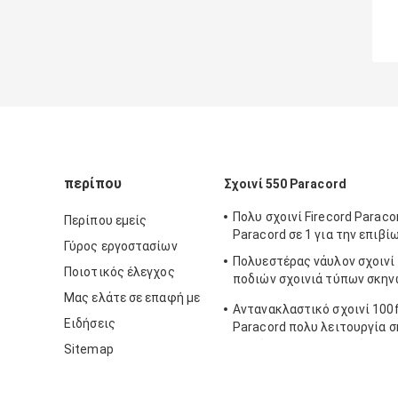
περίπου
Σχοινί 550 Paracord
Πολυ σχοινί Firecord Paraco
Περίπου εμείς
Paracord σε 1 για την επιβί
Γύρος εργοστασίων
Πολυεστέρας νάυλον σχοινί 
Ποιοτικός έλεγχος
ποδιών σχοινιά τύπων σκη
550lbs
Μας ελάτε σε επαφή με
Αντανακλαστικό σχοινί 100f
Ειδήσεις
Paracord πολυ λειτουργία σ
αλεξίπτωτων για υπαίθριο
Sitemap