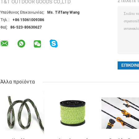
Στείλετε 
T&T OUTDOOR GOODS CO.,LTD
Υπεύθυνος Επικοινωνίας:
Ms. Tiffany Wang
Τηλ.::
+86 15061009386
Φαξ:
86-523-80630627
Άλλα προϊόντα