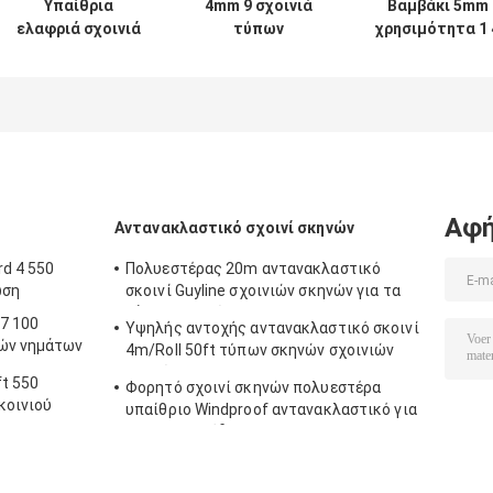
Υπαίθρια
4mm 9 σχοινιά
Βαμβάκι 5mm
ελαφριά σχοινιά
τύπων
χρησιμότητα 1 
τύπων 4mm
στρατοπέδευσης
πλεγμένο ίντσ
στρατοπέδευσης
νημάτων Awning
σχοινί 100ft γι
100ft για τη
η σκοινί για
το φορτίο
σκηνή Tarp
άπλωμα για τις
γραμμές τύπων
Αφή
Αντανακλαστικό σχοινί σκηνών
rd 4 550
Πολυεστέρας 20m αντανακλαστικό
ωση
σκοινί Guyline σχοινιών σκηνών για τα
ξάρτια αιωρών
7 100
Υψηλής αντοχής αντανακλαστικό σκοινί
νών νημάτων
4m/Roll 50ft τύπων σκηνών σχοινιών
σκηνών με Tensioner
t 550
Φορητό σχοινί σκηνών πολυεστέρα
κοινιού
υπαίθριο Windproof αντανακλαστικό για
τη στρατοπέδευση