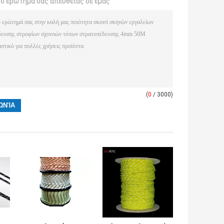
το ερώτημά σας απευθείας σε εμάς
(
0
/ 3000)