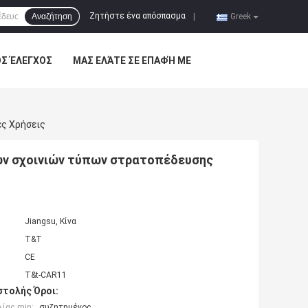
Ζητήστε ένα απόσπασμα
Αναζήτηση
|
Greek
ΌΣ ΈΛΕΓΧΟΣ
ΜΑΣ ΕΛΆΤΕ ΣΕ ΕΠΑΦΉ ΜΕ
ς Χρήσεις
ων σχοινιών τύπων στρατοπέδευσης
Jiangsu, Κίνα
T&T
CE
T&t-CAR11
τολής Όροι:
ίας min:
συζητημένος