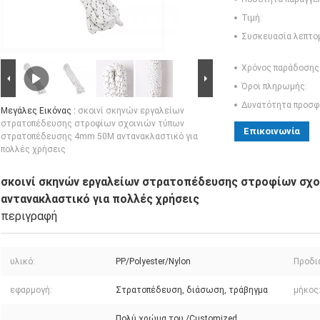
Τιμή:
Συσκευασία λεπτο
Χρόνος παράδοσης
Όροι πληρωμής:
Δυνατότητα προσφ
Μεγάλες Εικόνας :
σκοινί σκηνών εργαλείων
στρατοπέδευσης στροφίων σχοινιών τύπων
Επικοινωνία
στρατοπέδευσης 4mm 50M αντανακλαστικό για
πολλές χρήσεις
σκοινί σκηνών εργαλείων στρατοπέδευσης στροφίων σχ
αντανακλαστικό για πολλές χρήσεις
περιγραφή
υλικό:
PP/Polyester/Nylon
Προδι
εφαρμογή:
Στρατοπέδευση, διάσωση, τράβηγμα
μήκος
Πολύ χρώμα του /Customized