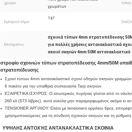
χρώμα:
τύπος:
χρωμάτων
T&T
Εμπορικό σήμα:
Σπάζο
σχοινιά τύπων 4mm στρατοπέδευσης 50
για πολλές χρήσεις αντανακλαστικά σχο
Επισημαίνω:
σκοινί σκηνών 4mm 50M αντανακλαστικό
στροφίο σχοινιών τύπων στρατοπέδευσης 4mm/50M υπαίθρ
στρατοπέδευσης
Σχοινί τύπων 4mm αντανακλαστικό σχοινί οδηγών σκηνών γραμμών τ
6 πακέτο για την υπαίθρια συσκευασία Tarp σκηνών
ΕΞΑΙΡΕΤΙΚΑ ΙΣΧΥΡΟΣ: Ο εσωτερικός πυρήνας γίνεται από το νάυλον 
260 κλ (573 λίβρες), αυτό εύκολα μην παραμορφωμένος ακόμα κι αν 
TENSIONER ΑΡΓΙΛΙΟΥ: Ελάτε με tensioners αργιλίου 6pcs, επιτρέψτε
χρησιμοποιούμενες για τη σύνδεση σχοινιών σκηνών και τη ρύθμιση
ΥΨΗΛΗΣ ΑΝΤΟΧΉΣ ΑΝΤΑΝΑΚΛΑΣΤΙΚΑ ΣΚΟΙΝΙΑ