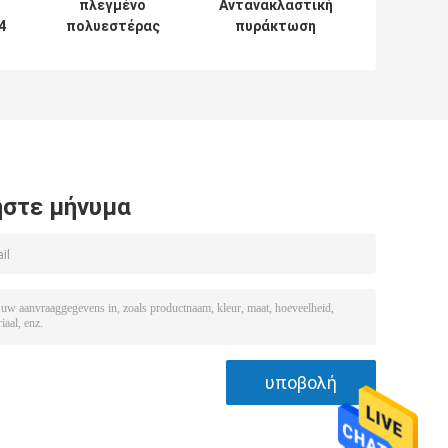
πλεγμένο
Αντανακλαστική
4
πολυεστέρας
πυράκτωση
α
σκοινί για
γραμμών τύπων
α
πολλές χρήσεις
αιωρών 8mm στο
T&T σχοινιών
σκοτεινό σχοινί
οδηγών 5MM
50ft
στρατοπέδευσης
στρατοπέδευσης
4M
στε μήνυμα