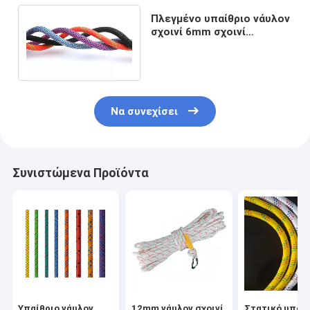
Πλεγμένο υπαίθριο νάυλον
σχοινί 6mm σχοινί
πολυαμιδίων PA
αναρρίχησης Kernmantle
Να συνεχίσει
Συνιστώμενα Προϊόντα
Υπαίθριο νάυλον
12mm νάυλον σχοινί
Στατικό υπαί