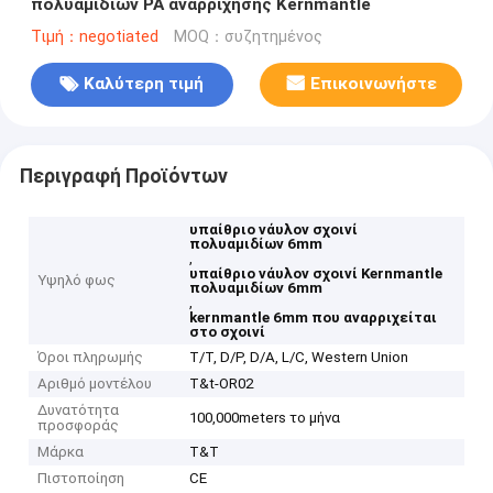
πολυαμιδίων PA αναρρίχησης Kernmantle
Τιμή：negotiated
MOQ：συζητημένος
Καλύτερη τιμή
Επικοινωνήστε
Περιγραφή Προϊόντων
υπαίθριο νάυλον σχοινί
πολυαμιδίων 6mm
,
υπαίθριο νάυλον σχοινί Kernmantle
Υψηλό φως
πολυαμιδίων 6mm
,
kernmantle 6mm που αναρριχείται
στο σχοινί
Όροι πληρωμής
T/T, D/P, D/A, L/C, Western Union
Αριθμό μοντέλου
T&t-OR02
Δυνατότητα
100,000meters το μήνα
προσφοράς
Μάρκα
T&T
Πιστοποίηση
CE