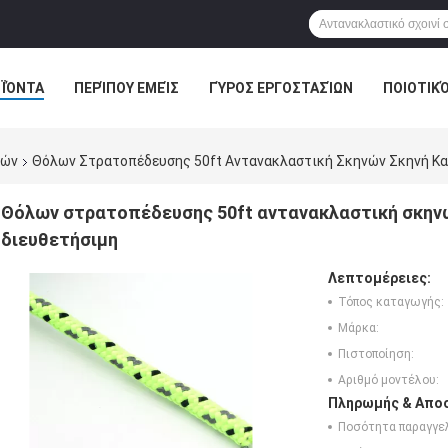
ΪΌΝΤΑ
ΠΕΡΊΠΟΥ ΕΜΕΊΣ
ΓΎΡΟΣ ΕΡΓΟΣΤΑΣΊΩΝ
ΠΟΙΟΤΙΚ
νών
Θόλων Στρατοπέδευσης 50ft Αντανακλαστική Σκηνών Σκηνή Κα
Θόλων στρατοπέδευσης 50ft αντανακλαστική σκηνώ
διευθετήσιμη
Λεπτομέρειες:
Τόπος καταγωγής:
Μάρκα:
Πιστοποίηση:
Αριθμό μοντέλου:
Πληρωμής & Αποσ
Ποσότητα παραγγελ