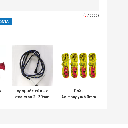
(
0
/ 3000)
ν
γραμμές τύπων
Πολυ
σκοινιού 2~20mm
λειτουργικό 3mm
αντανακλαστικές
παχύ πλεγμένο
ών
νάυλον για τη
σκοινί 550Lbs
σκηνή
σκηνών σχοινιών
ό
στρατοπέδευσης
αντανακλαστικό