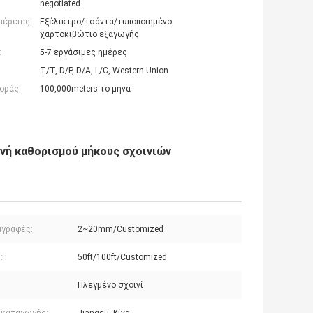
negotiated
μέρειες:
Εξέλικτρο/τσάντα/τυποποιημένο
χαρτοκιβώτιο εξαγωγής
:
5-7 εργάσιμες ημέρες
T/T, D/P, D/A, L/C, Western Union
οράς:
100,000meters το μήνα
νή καθορισμού μήκους σχοινιών
αγραφές:
2~20mm/Customized
:
50ft/100ft/Customized
:
Πλεγμένο σχοινί