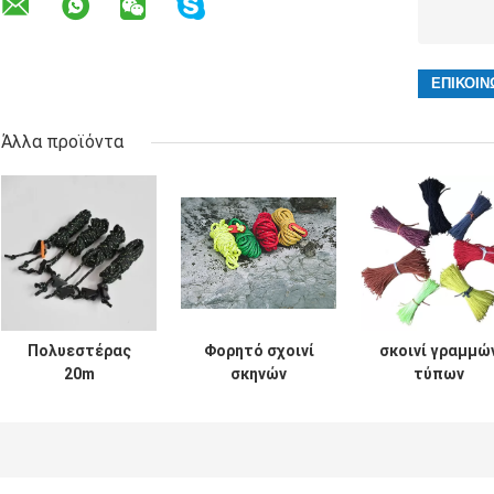
Άλλα προϊόντα
Πολυεστέρας
Φορητό σχοινί
σκοινί γραμμώ
20m
σκηνών
τύπων
αντανακλαστικό
πολυεστέρα
πασσάλων
σκοινί Guyline
υπαίθριο
γόμφων σχοινι
σχοινιών σκηνών
Windproof
σκηνών 2.5mm
για τα ξάρτια
αντανακλαστικό
αντανακλαστικ
αιωρών
για τη