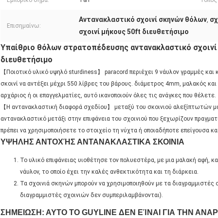
Εμπορικό σήμα:
T&T
Τόπος
Αντανακλαστικό σχοινί σκηνών θόλων
σχ
,
Επισημαίνω:
σχοινί μήκους 50ft διευθετήσιμο
Υπαίθριο θόλων στρατοπέδευσης αντανακλαστικό σχοινί 
διευθετήσιμο
【Ποιοτικό υλικό υψηλό sturdiness】 paracord περιέχει 9 νάυλον γραμμές και κ
σκοινί να αντέξει μέχρι 550 λίβρες του βάρους. διάμετρος 4mm, μαλακός και 
αρχάριος ή οι επαγγελματίες, αυτό ικανοποιούν όλες τις ανάγκες που θέλετε.
【Η αντανακλαστική διαφορά σχεδίου】 μεταξύ του σκοινιού αλεξίπτωτών μα
αντανακλαστικό μετάξι στην επιφάνεια του σχοινιού που ξεχωρίζουν πραγματ
πρέπει να χρησιμοποιήσετε το στοιχείο τη νύχτα ή οποιαδήποτε επείγουσα κ
ΥΨΗΛΗΣ ΑΝΤΟΧΉΣ ΑΝΤΑΝΑΚΛΑΣΤΙΚΑ ΣΚΟΙΝΙΑ
Το υλικό επιφάνειας υιοθέτησε τον πολυεστέρα, με μια μαλακή αφή, κ
νάυλον, το οποίο έχει την καλές ανθεκτικότητα και τη διάρκεια.
Τα σχοινιά σκηνών μπορούν να χρησιμοποιηθούν με τα διαγραμμιστές σ
διαγραμμιστές σχοινιών δεν συμπεριλαμβάνονται).
ΣΗΜΕΙΩΣΗ: ΑΥΤΟ ΤΟ GUYLINE ΔΕΝ ΕΊΝΑΙ ΓΙΑ ΤΗΝ ΑΝΑ