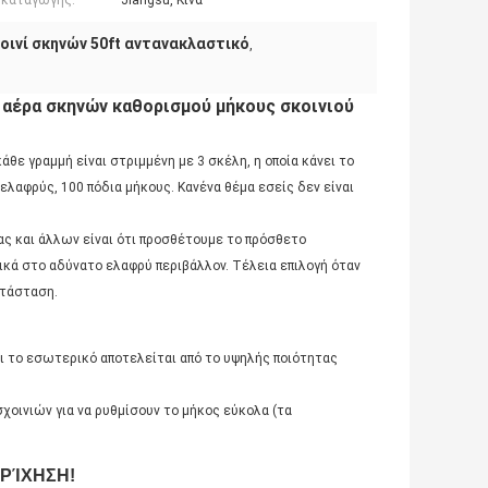
 καταγωγής:
Jiangsu, Κίνα
οινί σκηνών 50ft αντανακλαστικό
,
αέρα σκηνών καθορισμού μήκους σκοινιού
άθε γραμμή είναι στριμμένη με 3 σκέλη, η οποία κάνει το
ελαφρύς, 100 πόδια μήκους. Κανένα θέμα εσείς δεν είναι
ς και άλλων είναι ότι προσθέτουμε το πρόσθετο
ικά στο αδύνατο ελαφρύ περιβάλλον. Τέλεια επιλογή όταν
ατάσταση.
αι το εσωτερικό αποτελείται από το υψηλής ποιότητας
χοινιών για να ρυθμίσουν το μήκος εύκολα (τα
ΡΡΊΧΗΣΗ!