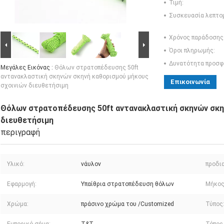
Τιμή:
Συσκευασία λεπτο
Χρόνος παράδοσης
Όροι πληρωμής:
Δυνατότητα προσφ
Μεγάλες Εικόνας :
Θόλων στρατοπέδευσης 50ft
αντανακλαστική σκηνών σκηνή καθορισμού μήκους
Επικοινωνία
σχοινιών διευθετήσιμη
Θόλων στρατοπέδευσης 50ft αντανακλαστική σκηνών σκη
διευθετήσιμη
περιγραφή
Υλικό:
νάυλον
προδι
Εφαρμογή:
Υπαίθρια στρατοπέδευση θόλων
Μήκος
Χρώμα:
πράσινο χρώμα του /Customized
Τύπος