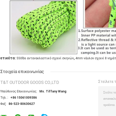
,
ετικέτα:
550lbs αντανακλαστικό σχοινί σκηνών
4mm νάυλον σχοινί 8 νημά
Στοιχεία επικοινωνίας
Στείλετε 
T&T OUTDOOR GOODS CO.,LTD
Υπεύθυνος Επικοινωνίας:
Ms. Tiffany Wang
Τηλ.::
+86 15061009386
Φαξ:
86-523-80630627