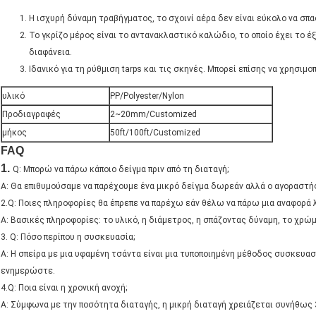
Η ισχυρή δύναμη τραβήγματος, το σχοινί αέρα δεν είναι εύκολο να σπ
Το γκρίζο μέρος είναι το αντανακλαστικό καλώδιο, το οποίο έχει το 
διαφάνεια.
Ιδανικό για τη ρύθμιση tarps και τις σκηνές. Μπορεί επίσης να χρησιμ
υλικό
PP/Polyester/Nylon
Προδιαγραφές
2~20mm/Customized
μήκος
50ft/100ft/Customized
FAQ
1.
Q: Μπορώ να πάρω κάποιο δείγμα πριν από τη διαταγή;
Α: Θα επιθυμούσαμε να παρέχουμε ένα μικρό δείγμα δωρεάν αλλά ο αγοραστή
2.Q: Ποιες πληροφορίες θα έπρεπε να παρέχω εάν θέλω να πάρω μια αναφορά 
Α: Βασικές πληροφορίες: το υλικό, η διάμετρος, η σπάζοντας δύναμη, το χρώμ
3. Q: Πόσο περίπου η συσκευασία;
Α: Η σπείρα με μια υφαμένη τσάντα είναι μια τυποποιημένη μέθοδος συσκευασ
ενημερώστε.
4.Q: Ποια είναι η χρονική ανοχή;
Α: Σύμφωνα με την ποσότητα διαταγής, η μικρή διαταγή χρειάζεται συνήθως 