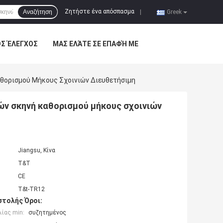
Ζητήστε ένα απόσπασμα
Αναζήτηση
|
Greek
ΌΣ ΈΛΕΓΧΟΣ
ΜΑΣ ΕΛΆΤΕ ΣΕ ΕΠΑΦΉ ΜΕ
θορισμού Μήκους Σχοινιών Διευθετήσιμη
ν σκηνή καθορισμού μήκους σχοινιών
Jiangsu, Κίνα
T&T
CE
T&t-TR12
τολής Όροι:
ίας min:
συζητημένος