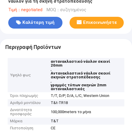
νάυλον για τη σκηνή στρατοπέδευσης
Τιμή：negotiated
MOQ：συζητημένος
Καλύτερη τιμή
Επικοινωνήστε
Περιγραφή Προϊόντων
αντανακλαστικό νάυλον σκοινί
20mm
,
Αντανακλαστικό νάυλον σκοινί
Υψηλό φως
σκηνών στρατοπέδευσης
,
γραμμές τύπων σκηνών 2mm
αντανακλαστικές
Όροι πληρωμής
T/T, D/P, D/A, L/C, Western Union
Αριθμό μοντέλου
T&t-TR18
Δυνατότητα
100,000meters το μήνα
προσφοράς
Μάρκα
T&T
Πιστοποίηση
CE