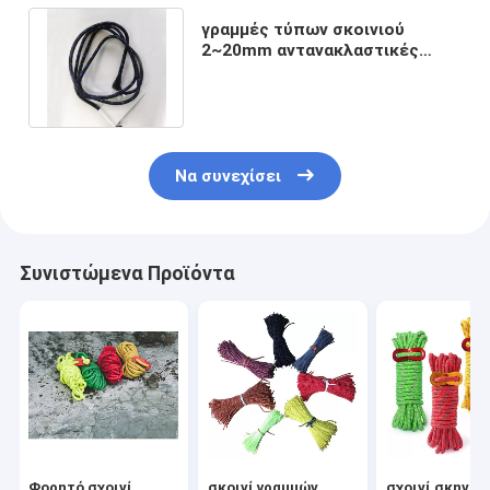
γραμμές τύπων σκοινιού
2~20mm αντανακλαστικές
νάυλον για τη σκηνή
στρατοπέδευσης
Να συνεχίσει
Συνιστώμενα Προϊόντα
Φορητό σχοινί
σκοινί γραμμών
σχοινί σκηνώ