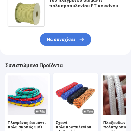
100 πλεγμένου διαμάντι
πολυπροπυλενίου FT κοκκίνου
σχοινιών 3/8inch με τους μπλε
άσπρους ανιχνευτές
Να συνεχίσει
Συνιστώμενα Προϊόντα
Πλεγμένος διαμάντι
Σχοινί
Πλεξουδών
πολυ σκοπός 50ft
πολυπροπυλενίου
πολυπροπυλε