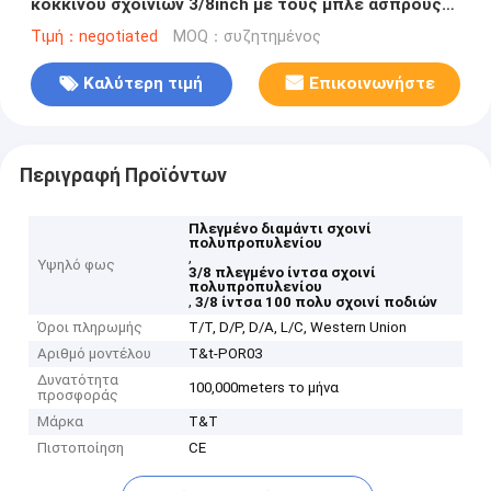
κοκκίνου σχοινιών 3/8inch με τους μπλε άσπρους
ανιχνευτές
Τιμή：negotiated
MOQ：συζητημένος
Καλύτερη τιμή
Επικοινωνήστε
Περιγραφή Προϊόντων
Πλεγμένο διαμάντι σχοινί
πολυπροπυλενίου
,
Υψηλό φως
3/8 πλεγμένο ίντσα σχοινί
πολυπροπυλενίου
,
3/8 ίντσα 100 πολυ σχοινί ποδιών
Όροι πληρωμής
T/T, D/P, D/A, L/C, Western Union
Αριθμό μοντέλου
T&t-POR03
Δυνατότητα
100,000meters το μήνα
προσφοράς
Μάρκα
T&T
Πιστοποίηση
CE