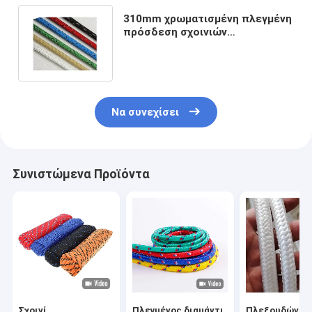
310mm χρωματισμένη πλεγμένη
πρόσδεση σχοινιών
πολυπροπυλενίου γύρω από το
σκοινί 100ft
Να συνεχίσει
Συνιστώμενα Προϊόντα
Σχοινί
Πλεγμένος διαμάντι
Πλεξουδών