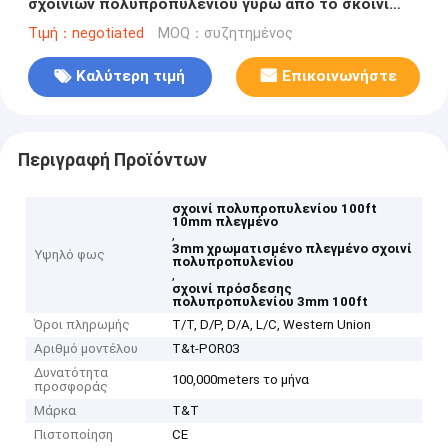
σχοινιών πολυπροπυλενίου γύρω από το σκοινί
100ft
Τιμή：negotiated
MOQ：συζητημένος
Καλύτερη τιμή
Επικοινωνήστε
Περιγραφή Προϊόντων
σχοινί πολυπροπυλενίου 100ft
10mm πλεγμένο
,
3mm χρωματισμένο πλεγμένο σχοινί
Υψηλό φως
πολυπροπυλενίου
,
σχοινί πρόσδεσης
πολυπροπυλενίου 3mm 100ft
Όροι πληρωμής
T/T, D/P, D/A, L/C, Western Union
Αριθμό μοντέλου
T&t-POR03
Δυνατότητα
100,000meters το μήνα
προσφοράς
Μάρκα
T&T
Πιστοποίηση
CE