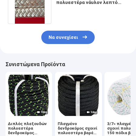
πολυεστέρα νάυλον λεπτό
πλεγμένο νάυλον σκοινί
Να συνεχίσει
Συνιστώμενα Προϊόντα
Διπλός πλεξουδών
Πλεγμένο
3/7» πλεγμένο
πολυεστέρα
δενδροκόμος σχοινί
σχοινί πολυε
δενδροκόμος
πολυεστέρα βαρέων
150 πόδια βα