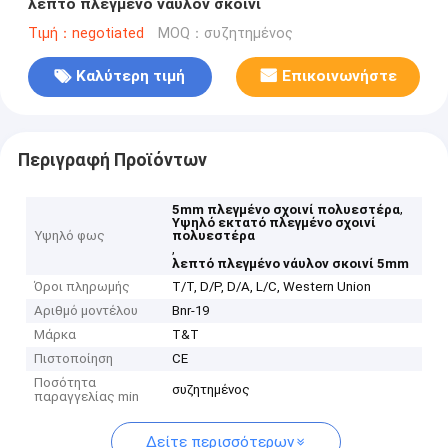
λεπτό πλεγμένο νάυλον σκοινί
Τιμή：negotiated
MOQ：συζητημένος
Καλύτερη τιμή
Επικοινωνήστε
Περιγραφή Προϊόντων
,
5mm πλεγμένο σχοινί πολυεστέρα
Υψηλό εκτατό πλεγμένο σχοινί
Υψηλό φως
πολυεστέρα
,
λεπτό πλεγμένο νάυλον σκοινί 5mm
Όροι πληρωμής
T/T, D/P, D/A, L/C, Western Union
Αριθμό μοντέλου
Bnr-19
Μάρκα
T&T
Πιστοποίηση
CE
Ποσότητα
συζητημένος
παραγγελίας min
Δείτε περισσότερων