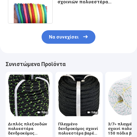
σχοινιών πολυεστέρα
πολυπροπυλενίου πλεγμένη
διπλάσιο
Να συνεχίσει
Συνιστώμενα Προϊόντα
Διπλός πλεξουδών
Πλεγμένο
3/7» πλεγμένο
πολυεστέρα
δενδροκόμος σχοινί
σχοινί πολυε
δενδροκόμος
πολυεστέρα βαρέων
150 πόδια βα