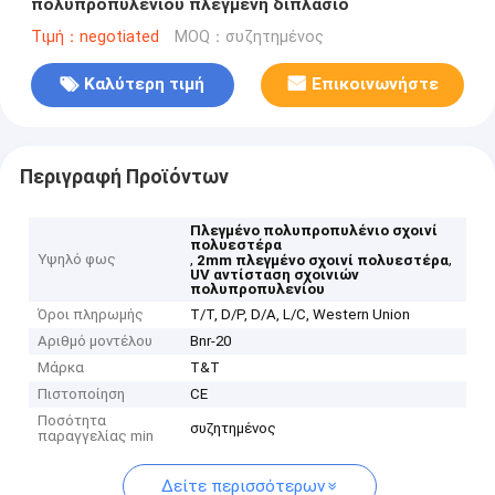
πολυπροπυλενίου πλεγμένη διπλάσιο
Τιμή：negotiated
MOQ：συζητημένος
Καλύτερη τιμή
Επικοινωνήστε
Περιγραφή Προϊόντων
Πλεγμένο πολυπροπυλένιο σχοινί
πολυεστέρα
Υψηλό φως
,
,
2mm πλεγμένο σχοινί πολυεστέρα
UV αντίσταση σχοινιών
πολυπροπυλενίου
Όροι πληρωμής
T/T, D/P, D/A, L/C, Western Union
Αριθμό μοντέλου
Bnr-20
Μάρκα
T&T
Πιστοποίηση
CE
Ποσότητα
συζητημένος
παραγγελίας min
Δείτε περισσότερων