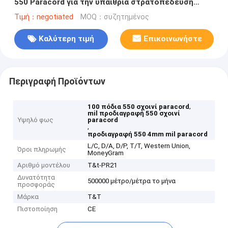
550 Paracord για την υπαίθρια στρατοπέδευση
πεζοπορίας
Τιμή：negotiated
MOQ：συζητημένος
Καλύτερη τιμή
Επικοινωνήστε
Περιγραφή Προϊόντων
,
100 πόδια 550 σχοινί paracord
mil προδιαγραφή 550 σχοινί
Υψηλό φως
paracord
,
προδιαγραφή 550 4mm mil paracord
L/C, D/A, D/P, T/T, Western Union,
Όροι πληρωμής
MoneyGram
Αριθμό μοντέλου
T&t-PR21
Δυνατότητα
500000 μέτρο/μέτρα το μήνα
προσφοράς
Μάρκα
T&T
Πιστοποίηση
CE