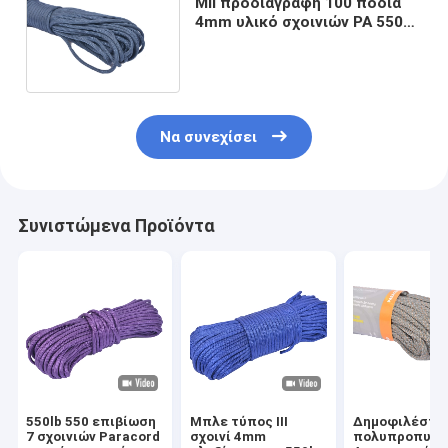
Mil προδιαγραφή 100 πόδια
4mm υλικό σχοινιών PA 550
Paracord για την υπαίθρια
στρατοπέδευση πεζοπορίας
Να συνεχίσει
Συνιστώμενα Προϊόντα
550lb 550 επιβίωση
Μπλε τύπος ΙΙΙ
Δημοφιλέστε
7 σχοινιών Paracord
σχοινί 4mm
πολυπροπυλέ