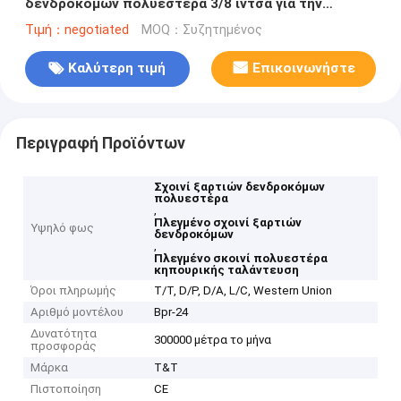
δενδροκόμων πολυεστέρα 3/8 ίντσα για την
ταλάντευση κηπουρικής
Τιμή：negotiated
MOQ：Συζητημένος
Καλύτερη τιμή
Επικοινωνήστε
Περιγραφή Προϊόντων
Σχοινί ξαρτιών δενδροκόμων
πολυεστέρα
,
Πλεγμένο σχοινί ξαρτιών
Υψηλό φως
δενδροκόμων
,
Πλεγμένο σκοινί πολυεστέρα
κηπουρικής ταλάντευση
Όροι πληρωμής
T/T, D/P, D/A, L/C, Western Union
Αριθμό μοντέλου
Bpr-24
Δυνατότητα
300000 μέτρα το μήνα
προσφοράς
Μάρκα
T&T
Πιστοποίηση
CE