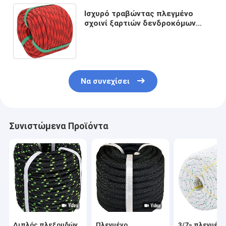
Ισχυρό τραβώντας πλεγμένο
σχοινί ξαρτιών δενδροκόμων
πολυεστέρα 3/8 ίντσα για την
ταλάντευση κηπουρικής
Να συνεχίσει
Συνιστώμενα Προϊόντα
Διπλός πλεξουδών
Πλεγμένο
3/7» πλεγμένο