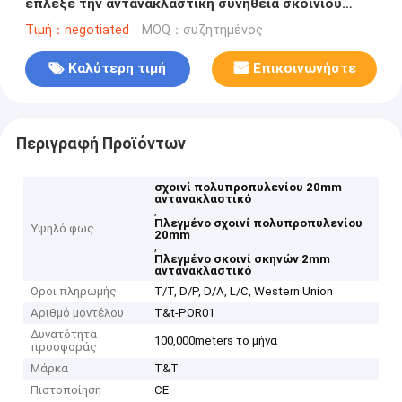
έπλεξε την αντανακλαστική συνήθεια σκοινιού
σκηνών
Τιμή：negotiated
MOQ：συζητημένος
Καλύτερη τιμή
Επικοινωνήστε
Περιγραφή Προϊόντων
σχοινί πολυπροπυλενίου 20mm
αντανακλαστικό
,
Πλεγμένο σχοινί πολυπροπυλενίου
Υψηλό φως
20mm
,
Πλεγμένο σκοινί σκηνών 2mm
αντανακλαστικό
Όροι πληρωμής
T/T, D/P, D/A, L/C, Western Union
Αριθμό μοντέλου
T&t-POR01
Δυνατότητα
100,000meters το μήνα
προσφοράς
Μάρκα
T&T
Πιστοποίηση
CE