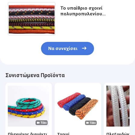
Το υπαίθριο σχοινί
πολυπροπυλενίου
2mm20mm έπλεξε την
αντανακλαστική συνήθεια
σκοινιού σκηνών
Να συνεχίσει
Συνιστώμενα Προϊόντα
Πλεγμένος διαμάντι
Σχοινί
Πλεξουδών