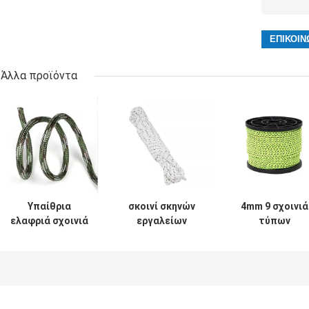
Άλλα προϊόντα
Υπαίθρια
σκοινί σκηνών
4mm 9 σχοινιά
ελαφριά σχοινιά
εργαλείων
τύπων
τύπων 4mm
στρατοπέδευσης
στρατοπέδευσ
στρατοπέδευσης
στροφίων
νημάτων Awnin
100ft για τη
σχοινιών τύπων
η σκοινί για
σκηνή Tarp
στρατοπέδευσης
άπλωμα για τι
4mm 50M
γραμμές τύπω
αντανακλαστικό