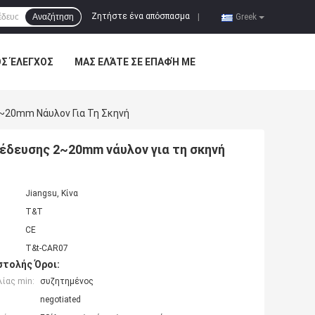
Ζητήστε ένα απόσπασμα
Αναζήτηση
|
Greek
ΌΣ ΈΛΕΓΧΟΣ
ΜΑΣ ΕΛΆΤΕ ΣΕ ΕΠΑΦΉ ΜΕ
2~20mm Νάυλον Για Τη Σκηνή
έδευσης 2~20mm νάυλον για τη σκηνή
Jiangsu, Κίνα
T&T
CE
T&t-CAR07
τολής Όροι:
ίας min:
συζητημένος
negotiated