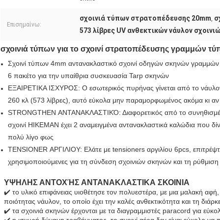
σχοινιά τύπων στρατοπέδευσης 20mm
σ
,
Επισημαίνω:
573 λίβρες UV ανθεκτικών νάυλον σχοινι
σχοινιά τύπων για το σχοινί στρατοπέδευσης γραμμών τ
Σχοινί τύπων 4mm αντανακλαστικό σχοινί οδηγών σκηνών γραμμών τ
6 πακέτο για την υπαίθρια συσκευασία Tarp σκηνών
ΕΞΑΙΡΕΤΙΚΑ ΙΣΧΥΡΟΣ: Ο εσωτερικός πυρήνας γίνεται από το νάυλον 
260 κλ (573 λίβρες), αυτό εύκολα μην παραμορφωμένος ακόμα κι αν 
STRONGTHEN ΑΝΤΑΝΑΚΛΑΣΤΙΚΌ: Διαφορετικός από το συνηθισμένο 
σχοινί HIKEMAN έχει 2 αναμειγμένα αντανακλαστικά καλώδια που δίν
πολύ λίγο φως
TENSIONER ΑΡΓΙΛΙΟΥ: Ελάτε με tensioners αργιλίου 6pcs, επιτρέψτε
χρησιμοποιούμενες για τη σύνδεση σχοινιών σκηνών και τη ρύθμιση
ΥΨΗΛΗΣ ΑΝΤΟΧΉΣ ΑΝΤΑΝΑΚΛΑΣΤΙΚΑ ΣΚΟΙΝΙΑ
✔️ το υλικό επιφάνειας υιοθέτησε τον πολυεστέρα, με μια μαλακή αφή,
ποιότητας νάυλον, το οποίο έχει την καλές ανθεκτικότητα και τη διάρκε
✔️ τα σχοινιά σκηνών έρχονται με τα διαγραμμιστές paracord για εύκο