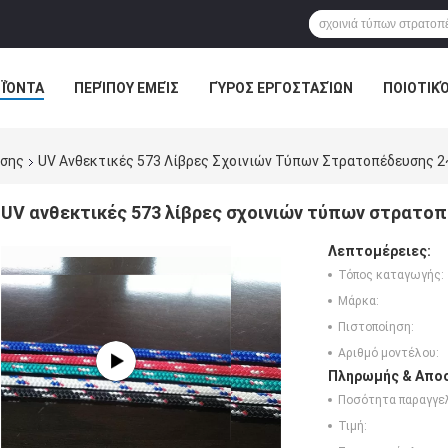
ΪΌΝΤΑ
ΠΕΡΊΠΟΥ ΕΜΕΊΣ
ΓΎΡΟΣ ΕΡΓΟΣΤΑΣΊΩΝ
ΠΟΙΟΤΙΚ
υσης
UV Ανθεκτικές 573 Λίβρες Σχοινιών Τύπων Στρατοπέδευσης 
UV ανθεκτικές 573 λίβρες σχοινιών τύπων στρατοπ
Λεπτομέρειες:
Τόπος καταγωγής:
Μάρκα:
Πιστοποίηση:
Αριθμό μοντέλου:
Πληρωμής & Αποσ
Ποσότητα παραγγελ
Τιμή: