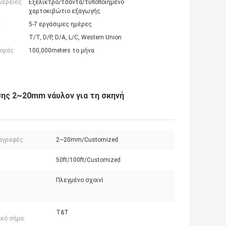
μέρειες:
Εξέλικτρο/τσάντα/τυποποιημένο
χαρτοκιβώτιο εξαγωγής
:
5-7 εργάσιμες ημέρες
T/T, D/P, D/A, L/C, Western Union
οράς:
100,000meters το μήνα
ης 2~20mm νάυλον για τη σκηνή
αγραφές:
2~20mm/Customized
:
50ft/100ft/Customized
Πλεγμένο σχοινί
T&T
ικό σήμα: