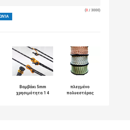
(
0
/ 3000)
Βαμβάκι 5mm
πλεγμένο
χρησιμότητα 1 4
πολυεστέρας
ης
πλεγμένο ίντσα
σκοινί για
g
σχοινί 100ft για
πολλές χρήσεις
το φορτίο
T&T σχοινιών
ς
οδηγών 5MM
ν
στρατοπέδευσης
4M