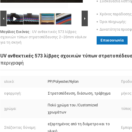
Συσκευασία λεπτο
Χρόνος παράδοσης
Όροι πληρωμής:
Δυνατότητα προσφ
Μεγάλες Εικόνας :
UV ανθεκτικές 573 λίβρες
σχοινιών τύπων στρατοπέδευσης 2~20mm νάυλον
Επικοινωνία
για τη σκηνή
UV ανθεκτικές 573 λίβρες σχοινιών τύπων στρατοπέδευσ
περιγραφή
υλικό:
PP/Polyester/Nylon
Προδι
εφαρμογή:
Στρατοπέδευση, διάσωση, τράβηγμα
μήκος
Πολύ χρώμα του /Customized
χρώμα:
τύπος:
χρωμάτων
εξαρτημένος από τη διάμετρο και το
Σπάζοντας δύναμη:
Εμπορ
υλικό