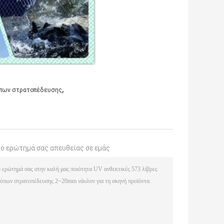
,
ύπων στρατοπέδευσης
το ερώτημά σας απευθείας σε εμάς