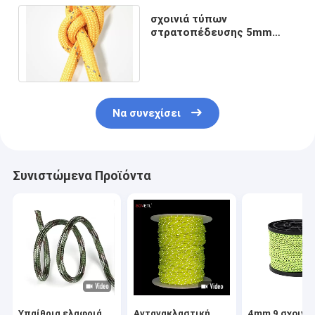
σχοινιά τύπων
στρατοπέδευσης 5mm
υπερβολικά ελαφριά
Guylines με Tensioner
αργιλίου
Να συνεχίσει
Συνιστώμενα Προϊόντα
Υπαίθρια ελαφριά
Αντανακλαστική
4mm 9 σχοινι