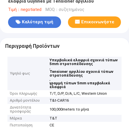
ελαφριά Guylines με Tensioner αργιλίου
Τιμή：negotiated
MOQ：συζητημένος
Καλύτερη τιμή
Επικοινωνήστε
Περιγραφή Προϊόντων
Υπερβολικά ελαφριά σχοινιά τύπων
5mm στρατοπέδευσης
,
Tensioner αργιλίου σχοινιά τύπων
Υψηλό φως
στρατοπέδευσης
,
γραμμή τύπων 5mm υπερβολικά
ελαφριά
Όροι πληρωμής
T/T, D/P, D/A, L/C, Western Union
Αριθμό μοντέλου
T&t-CAR16
Δυνατότητα
100,000meters το μήνα
προσφοράς
Μάρκα
T&T
Πιστοποίηση
CE