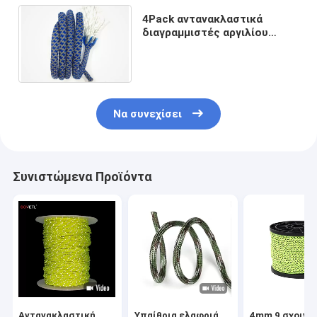
4Pack αντανακλαστικά
διαγραμμιστές αργιλίου
Paracord σχοινιών τύπων
στρατοπέδευσης 4MM 4
μέτρα
Να συνεχίσει
Συνιστώμενα Προϊόντα
Αντανακλαστική
Υπαίθρια ελαφριά
4mm 9 σχοινι