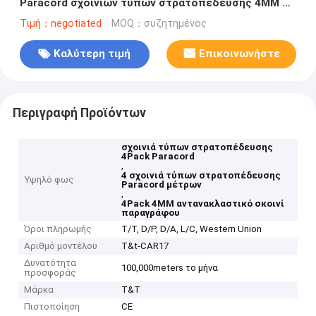
Paracord σχοινιών τύπων στρατοπέδευσης 4MM 4
μέτρα
Τιμή：negotiated
MOQ：συζητημένος
Καλύτερη τιμή
Επικοινωνήστε
Περιγραφή Προϊόντων
σχοινιά τύπων στρατοπέδευσης
4Pack Paracord
,
4 σχοινιά τύπων στρατοπέδευσης
Υψηλό φως
Paracord μέτρων
,
4Pack 4MM αντανακλαστικό σκοινί
παραγράφου
Όροι πληρωμής
T/T, D/P, D/A, L/C, Western Union
Αριθμό μοντέλου
T&t-CAR17
Δυνατότητα
100,000meters το μήνα
προσφοράς
Μάρκα
T&T
Πιστοποίηση
CE