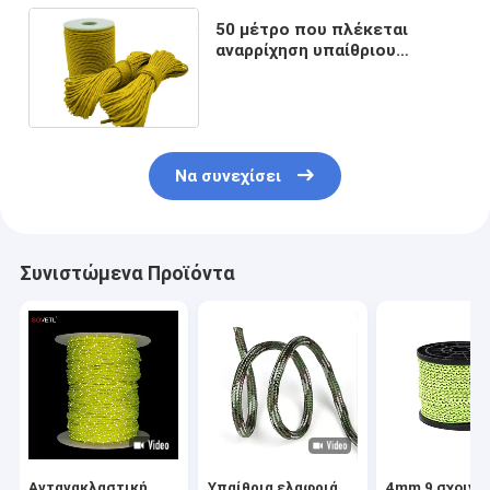
50 μέτρο που πλέκεται
αναρρίχηση υπαίθριου
ελαφριού σχοινιών τύπων
στρατοπέδευσης για τη
σκηνή Tarp
Να συνεχίσει
Συνιστώμενα Προϊόντα
Αντανακλαστική
Υπαίθρια ελαφριά
4mm 9 σχοινι