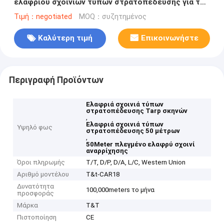
ελαφριού σχοινιών τύπων στρατοπέδευσης για τη
σκηνή Tarp
Τιμή：negotiated
MOQ：συζητημένος
Καλύτερη τιμή
Επικοινωνήστε
Περιγραφή Προϊόντων
Ελαφριά σχοινιά τύπων
στρατοπέδευσης Tarp σκηνών
,
Ελαφριά σχοινιά τύπων
Υψηλό φως
στρατοπέδευσης 50 μέτρων
,
50Meter πλεγμένο ελαφρύ σχοινί
αναρρίχησης
Όροι πληρωμής
T/T, D/P, D/A, L/C, Western Union
Αριθμό μοντέλου
T&t-CAR18
Δυνατότητα
100,000meters το μήνα
προσφοράς
Μάρκα
T&T
Πιστοποίηση
CE