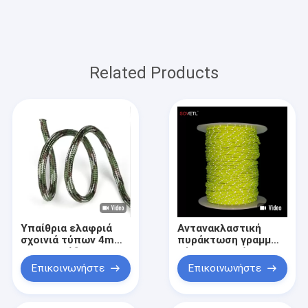
Related Products
Υπαίθρια ελαφριά
Αντανακλαστική
σχοινιά τύπων 4mm
πυράκτωση γραμμών
στρατοπέδευσης
τύπων αιωρών 8mm
100ft για τη σκηνή
στο σκοτεινό σχοινί
Επικοινωνήστε
Επικοινωνήστε
Tarp
50ft
στρατοπέδευσης