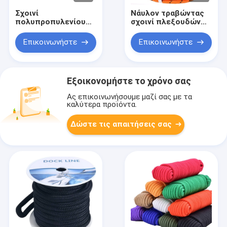
Σχοινί
Νάυλον τραβώντας
πολυπροπυλενίου
σχοινί πλεξουδών
πλεξουδών
1/2 ίντσας διπλό 150
διαμαντιών 3/8 ίντσα
πόδια σχοινιών
Επικοινωνήστε
Επικοινωνήστε
50 πόδια καθολικών
πολυεστέρα
καιρικών ανθεκτικών
πολυ σχοινιών
Εξοικονομήστε το χρόνο σας
Ας επικοινωνήσουμε μαζί σας με τα
καλύτερα προϊόντα.
Δώστε τις απαιτήσεις σας