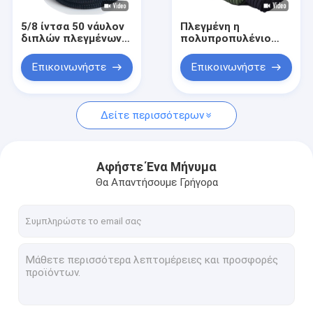
5/8 ίντσα 50 νάυλον
Πλεγμένη η
διπλών πλεγμένων
πολυπροπυλένιο
αποβαθρών γραμμών
νάυλον γραμμή
πόδια σχοινιών
Πολωνού σημαιών
Επικοινωνήστε
Επικοινωνήστε
πρόσδεσης
ενδυμάτων σχοινιών
για την ταλάντευση
τραβήγματος
δεσμών αναρριχείται
Δείτε περισσότερων
στον κόμβο
Αφήστε Ένα Μήνυμα
Θα Απαντήσουμε Γρήγορα
Σπίτι
Προϊόντα
Περίπου εμείς