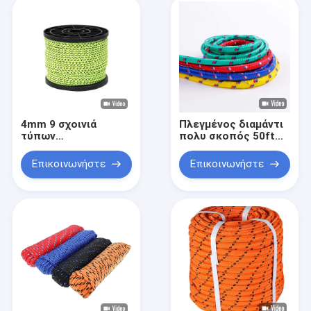
4mm 9 σχοινιά
Πλεγμένος διαμάντι
τύπων
πολυ σκοπός 50ft
στρατοπέδευσης
σχοινιών
νημάτων Awning η
πολυπροπυλενίου
Επικοινωνήστε
Επικοινωνήστε
σκοινί για άπλωμα
βαρέων καθηκόντων
για τις γραμμές
σχοινί
τύπων