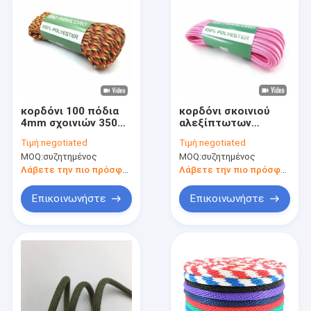
κορδόνι 100 πόδια
κορδόνι σκοινιού
4mm σχοινιών 350
αλεξίπτωτων
480 750 550
σχοινιών 31meters
Τιμή:
negotiated
Τιμή:
negotiated
Paracord νήμα 7
550 Paracord για τη
MOQ:
συζητημένος
MOQ:
συζητημένος
στρατοπέδευση
πεζοπορίας
Λάβετε την πιο πρόσφατη τιμή
Λάβετε την πιο πρόσφατη τιμή
Επικοινωνήστε
Επικοινωνήστε
Σπίτι
Προϊόντα
Περίπου εμείς