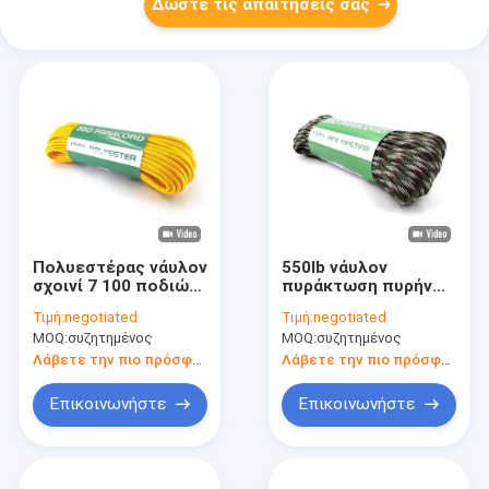
Δώστε τις απαιτήσεις σας
Πολυεστέρας νάυλον
550lb νάυλον
σχοινί 7 100 ποδιών
πυράκτωση πυρήνων
σχοινιά τύπων
σκοινιού
Τιμή:
negotiated
Τιμή:
negotiated
σκηνών νημάτων
αλεξίπτωτων
MOQ:
συζητημένος
MOQ:
συζητημένος
550lbs
πλεξίματος στο
σκοτεινό
Λάβετε την πιο πρόσφατη τιμή
Λάβετε την πιο πρόσφατη τιμή
αντανακλαστικό
Paracord
Επικοινωνήστε
Επικοινωνήστε