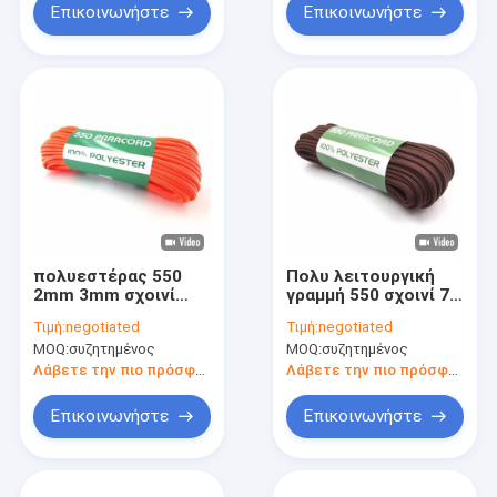
Επικοινωνήστε
Επικοινωνήστε
πολυεστέρας 550
Πολυ λειτουργική
2mm 3mm σχοινί
γραμμή 550 σχοινί 7
Paracord 100 πόδια
νήματα 100feet 4mm
Τιμή:
negotiated
Τιμή:
negotiated
για την έκτακτη
τύπων Paracord
MOQ:
συζητημένος
MOQ:
συζητημένος
ανάγκη πεζοπορίας
Λάβετε την πιο πρόσφατη τιμή
Λάβετε την πιο πρόσφατη τιμή
Επικοινωνήστε
Επικοινωνήστε