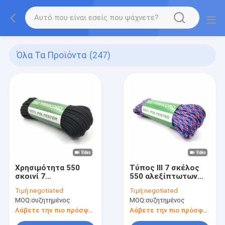
Όλα Τα Προϊόντα
(247)
Χρησιμότητα 550
Τύπος ΙΙΙ 7 σκέλος
σκοινί 7
550 αλεξίπτωτων
αλεξίπτωτων
μαύρος
Τιμή:
negotiated
Τιμή:
negotiated
Paracord σχοινιά
γαλαζοπράσινος
MOQ:
συζητημένος
MOQ:
συζητημένος
τύπων
Paracord
στρατοπέδευσης
Λάβετε την πιο πρόσφατη τιμή
Λάβετε την πιο πρόσφατη τιμή
νημάτων