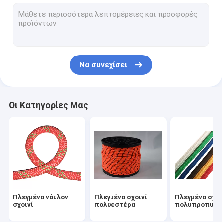
Σχοινί αλιείας μαγνητών
Υπαίθριο νάυλον σχοινί
Σχοινιά τύπων στρατοπέδευσης
Να συνεχίσει
Σχοινί ασφάλειας σανίδων σωτηρίας
Υπαίθρια σχοινιά αναρρίχησης
Οι Κατηγορίες Μας
Πλεγμένο νάυλον
Πλεγμένο σχοινί
Πλεγμένο σχοι
σχοινί
πολυεστέρα
πολυπροπυλε