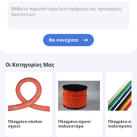
Σχοινί αλιείας μαγνητών
Υπαίθριο νάυλον σχοινί
Σχοινιά τύπων στρατοπέδευσης
Να συνεχίσει
Σχοινί ασφάλειας σανίδων σωτηρίας
Υπαίθρια σχοινιά αναρρίχησης
Οι Κατηγορίες Μας
Πλεγμένο νάυλον
Πλεγμένο σχοινί
Πλεγμένο σχοι
σχοινί
πολυεστέρα
πολυπροπυλε