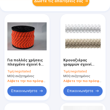
Δώστε τις απαιτήσεις σας
Για πολλές χρήσεις
Κρουαζιέρας
πλεγμένο σχοινί 6
γραμμών σχοινί
πολυεστέρα ΚΚ
3520Lbs
Τιμή:
negotiated
Τιμή:
negotiated
1/4inch 250Ft για το
πολυεστέρα γιοτ
MOQ:
συζητημένος
MOQ:
συζητημένος
πλέοντας σκάφος
πλεγμένο διπλάσιο
με τον πυρήνα 12
Λάβετε την πιο πρόσφατη τιμή
Λάβετε την πιο πρόσφατη τιμή
κοτσίδων
Επικοινωνήστε
Επικοινωνήστε