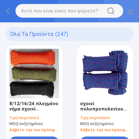
Όλα Τα Προϊόντα
(247)
8/12/16/24 πλεγμένο
σχοινί
νήμα σχοινί
πολυπροπυλενίου
πολυπροπυλενίου
1.5mm 2mm 3mm
Τιμή:
negotiated
Τιμή:
negotiated
MOQ:
συζητημένος
MOQ:
συζητημένος
Λάβετε την πιο πρόσφατη τιμή
Λάβετε την πιο πρόσφατη τιμή