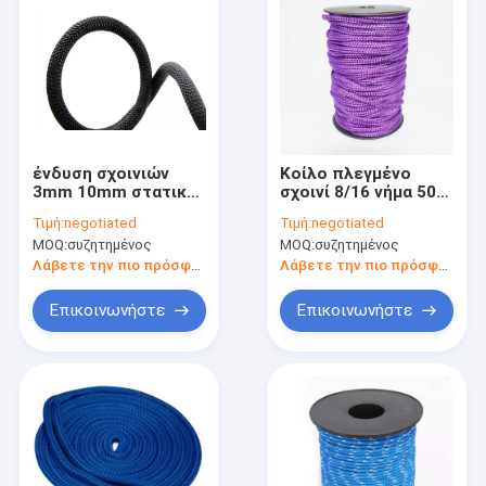
ένδυση σχοινιών
Κοίλο πλεγμένο
3mm 10mm στατική
σχοινί 8/16 νήμα 50ft
- ανθεκτικό
πολυπροπυλενίου
Τιμή:
negotiated
Τιμή:
negotiated
θαλάσσιο σχοινί
διαμαντιών PP
MOQ:
συζητημένος
MOQ:
συζητημένος
πολυεστέρα
Λάβετε την πιο πρόσφατη τιμή
Λάβετε την πιο πρόσφατη τιμή
Επικοινωνήστε
Επικοινωνήστε
Σπίτι
Προϊόντα
Περίπου εμείς