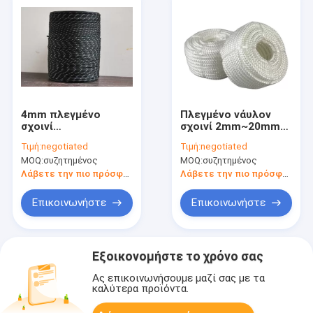
4mm πλεγμένο
Πλεγμένο νάυλον
σχοινί
σχοινί 2mm~20mm
πολυπροπυλενίου
πολυπροπυλενίου
Τιμή:
negotiated
Τιμή:
negotiated
για τη σκοινί για
MOQ:
συζητημένος
MOQ:
συζητημένος
άπλωμα Flagline
Λάβετε την πιο πρόσφατη τιμή
Λάβετε την πιο πρόσφατη τιμή
Επικοινωνήστε
Επικοινωνήστε
Εξοικονομήστε το χρόνο σας
Ας επικοινωνήσουμε μαζί σας με τα
καλύτερα προϊόντα.