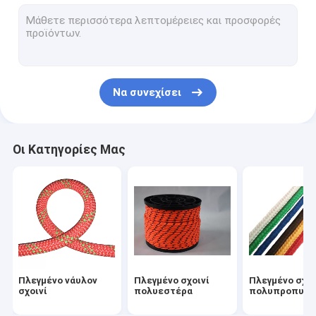
Σχοινί αλιείας μαγνητών
Υπαίθριο νάυλον σχοινί
Σχοινιά τύπων στρατοπέδευσης
Να συνεχίσει
Σχοινί ασφάλειας σανίδων σωτηρίας
Υπαίθρια σχοινιά αναρρίχησης
Οι Κατηγορίες Μας
Πλεγμένο νάυλον
Πλεγμένο σχοινί
Πλεγμένο σχοι
σχοινί
πολυεστέρα
πολυπροπυλε