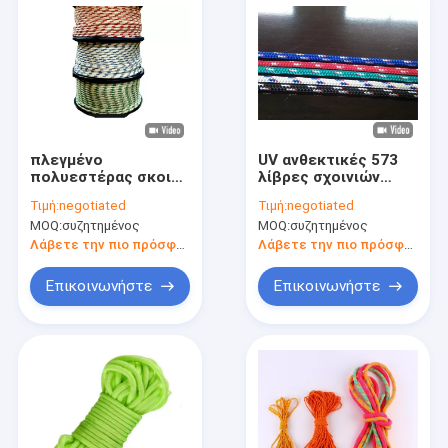
πλεγμένο
UV ανθεκτικές 573
πολυεστέρας σκοινί
λίβρες σχοινιών
για πολλές χρήσεις
τύπων
Τιμή:
negotiated
Τιμή:
negotiated
T&T σχοινιών
στρατοπέδευσης
MOQ:
συζητημένος
MOQ:
συζητημένος
οδηγών 5MM
2~20mm νάυλον για
στρατοπέδευσης 4M
τη σκηνή
Λάβετε την πιο πρόσφατη τιμή
Λάβετε την πιο πρόσφατη τιμή
Επικοινωνήστε
Επικοινωνήστε
Σπίτι
Προϊόντα
Περίπου εμείς