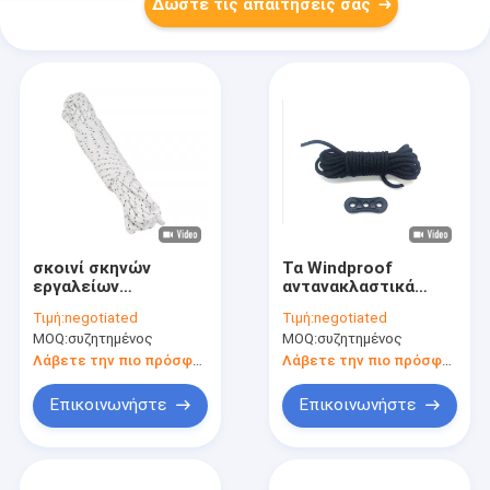
Δώστε τις απαιτήσεις σας
σκοινί σκηνών
Τα Windproof
εργαλείων
αντανακλαστικά
στρατοπέδευσης
σχοινιά οδηγών
Τιμή:
negotiated
Τιμή:
negotiated
στροφίων σχοινιών
σκηνών
MOQ:
συζητημένος
MOQ:
συζητημένος
τύπων
στρατοπέδευσης
στρατοπέδευσης
σκοινιού Guyline
Λάβετε την πιο πρόσφατη τιμή
Λάβετε την πιο πρόσφατη τιμή
4mm 50M
έπλεξαν 50ft/100ft
αντανακλαστικό για
Επικοινωνήστε
Επικοινωνήστε
πολλές χρήσεις