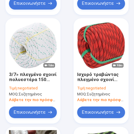
που εξοπλίζει τη 1/2
Επικοινωνήστε
Επικοινωνήστε
ίντσα Χ 150 πόδια
3/7» πλεγμένο σχοινί
Ισχυρό τραβώντας
πολυεστέρα 150
πλεγμένο σχοινί
πόδια βαρέων
ξαρτιών
Τιμή:
negotiated
Τιμή:
negotiated
καθηκόντων
δενδροκόμων
MOQ:
Συζητημένος
MOQ:
Συζητημένος
σχοινιών για την
πολυεστέρα 3/8
ταλάντευση δεσμών
ίντσα για την
Λάβετε την πιο πρόσφατη τιμή
Λάβετε την πιο πρόσφατη τιμή
ταλάντευση
κηπουρικής
Επικοινωνήστε
Επικοινωνήστε