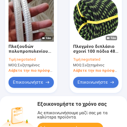
Πλεξουδών
Πλεγμένο διπλάσιο
πολυπροπυλενίου
σχοινί 100 πόδια 48
υψηλής αντοχής
πολυεστέρα ισχυρό
Τιμή:
negotiated
Τιμή:
negotiated
ανθεκτικός
τράβηγμα νημάτων
MOQ:
Συζητημένος
MOQ:
Συζητημένος
κλονισμός σχοινιών
για την αναρρίχηση
Flagline για κάθε
ξαρτιών
Λάβετε την πιο πρόσφατη τιμή
Λάβετε την πιο πρόσφατη τιμή
χρήση
Επικοινωνήστε
Επικοινωνήστε
Εξοικονομήστε το χρόνο σας
Ας επικοινωνήσουμε μαζί σας με τα
καλύτερα προϊόντα.