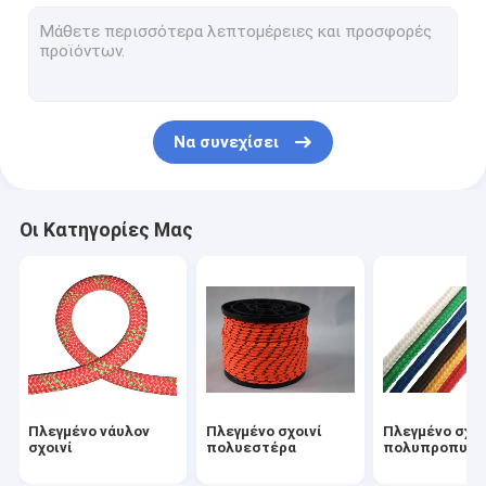
Σχοινί αλιείας μαγνητών
Υπαίθριο νάυλον σχοινί
Σχοινιά τύπων στρατοπέδευσης
Να συνεχίσει
Σχοινί ασφάλειας σανίδων σωτηρίας
Υπαίθρια σχοινιά αναρρίχησης
Οι Κατηγορίες Μας
Πλεγμένο νάυλον
Πλεγμένο σχοινί
Πλεγμένο σχοι
σχοινί
πολυεστέρα
πολυπροπυλε