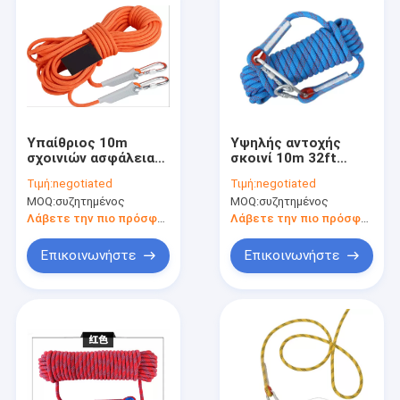
Υπαίθριος 10m
Υψηλής αντοχής
σχοινιών ασφάλειας
σκοινί 10m 32ft
σανίδων σωτηρίας
σχοινιών
Τιμή:
negotiated
Τιμή:
negotiated
πολυεστέρα 16mm
αναρρίχησης βράχου
MOQ:
συζητημένος
MOQ:
συζητημένος
άγριος εξοπλισμός
πεζοπορίας 12mm
επιβίωσης
στατικό
Λάβετε την πιο πρόσφατη τιμή
Λάβετε την πιο πρόσφατη τιμή
Επικοινωνήστε
Επικοινωνήστε
Σπίτι
Προϊόντα
Περίπου εμείς