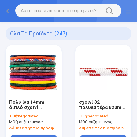
Όλα Τα Προϊόντα
(247)
Πολυ ίνα 14mm
σχοινί 32
διπλό σχοινί
πολυεστέρα 820mm
ασφάλειας
διπλό πλεγμένο
Τιμή:
negotiated
Τιμή:
negotiated
αναρρίχησης βράχου
κάλυψη κοτσίδων με
MOQ:
συζητημένος
MOQ:
συζητημένος
συνήθειας σχοινιών
τον πυρήνα 12
πολυεστέρα
κοτσίδων
Λάβετε την πιο πρόσφατη τιμή
Λάβετε την πιο πρόσφατη τιμή
πλεξουδών