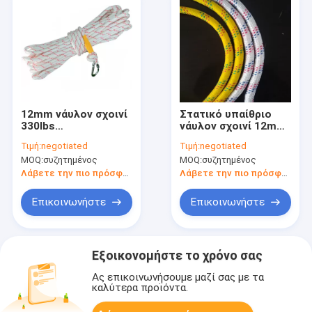
12mm νάυλον σχοινί
Στατικό υπαίθριο
330lbs
νάυλον σχοινί 12mm
αποταμίευσης ζωής
330lbs για την
Τιμή:
negotiated
Τιμή:
negotiated
σχοινιών 100 FT για
αναρρίχηση βράχου
MOQ:
συζητημένος
MOQ:
συζητημένος
την αναρρίχηση
ασφάλειας
Λάβετε την πιο πρόσφατη τιμή
Λάβετε την πιο πρόσφατη τιμή
Επικοινωνήστε
Επικοινωνήστε
Εξοικονομήστε το χρόνο σας
Ας επικοινωνήσουμε μαζί σας με τα
καλύτερα προϊόντα.