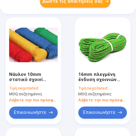
Δώστε τις απαιτήσεις σας
Νάυλον 10mm
16mm πλεγμένη
στατικό σχοινί
ένδυση σχοινιών
12mm 14mm
ασφάλειας σανίδων
Τιμή:
negotiated
Τιμή:
negotiated
αναρρίχησης για την
σωτηρίας -
MOQ:
συζητημένος
MOQ:
συζητημένος
εργασία Rappel
ανθεκτική για την
ορειβασία
Λάβετε την πιο πρόσφατη τιμή
Λάβετε την πιο πρόσφατη τιμή
Επικοινωνήστε
Επικοινωνήστε