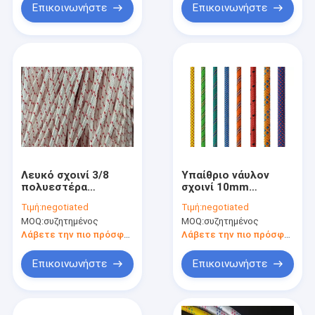
Επικοινωνήστε
Επικοινωνήστε
Λευκό σχοινί 3/8
Υπαίθριο νάυλον
πολυεστέρα
σχοινί 10mm
πλεξουδών 6 -
προσαρμοσμένο
Τιμή:
negotiated
Τιμή:
negotiated
10mm διπλό μέσα με
χρώμα 50ft/100ft
MOQ:
συζητημένος
MOQ:
συζητημένος
τους κόκκινους
330lbs ομπρελών
ανιχνευτές
Λάβετε την πιο πρόσφατη τιμή
Λάβετε την πιο πρόσφατη τιμή
Επικοινωνήστε
Επικοινωνήστε